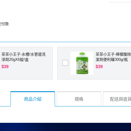
次付款
茶茶小王子-水槽/水管道洗
茶茶小王子-檸檬酸
淨劑20gX6錠/盒
潔劑便利罐300g/瓶
$39
$39
商品介紹
規格
配送與退