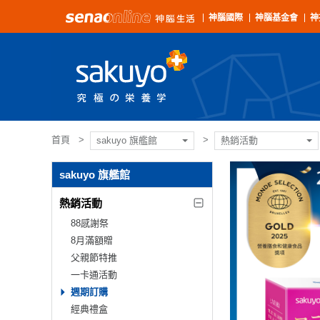
神腦國際
神腦基金會
神
首頁
sakuyo 旗艦館
熱銷活動
sakuyo 旗艦館
熱銷活動
88感謝祭
8月滿額贈
父親節特推
一卡通活動
週期訂購
經典禮盒