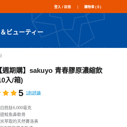
/
0
登入
註冊
購物車 (
)
＆ビューティー
)
【週期購】sakuyo 青春膠原濃縮飲
10入/箱)
5
1則評論
胜肽6,000毫克
道鮭魚鼻軟骨
米萃取的天然賽洛美