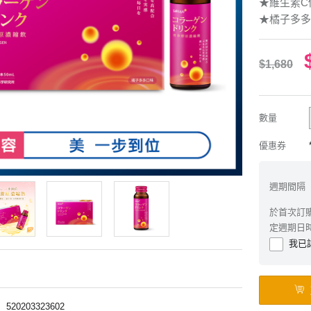
★維生素C
★橘子多多
$1,680
數量
優惠券
週期間隔
於首次訂
定週期日
我已
︱
520203323602