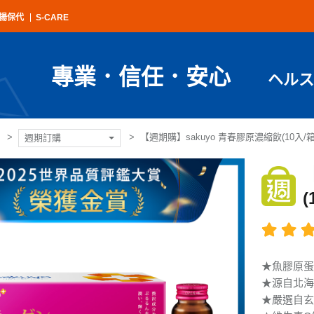
揚保代
S-CARE
專業．信任．安心
ヘルス
【週期購】sakuyo 青春膠原濃縮飲(10入/箱
週期訂購
(
★魚膠原蛋白
★源自北海
★嚴選自玄