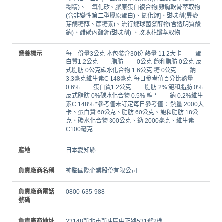
糊精)、二氧化矽、膠原蛋白複合物[雞胸軟骨萃取物
(含非變性第二型膠原蛋白)、氯化鉀]、甜味劑(異麥
芽酮糖醇、蔗糖素)、流行鏈球菌發酵物(含透明質酸
鈉)、醋磺內酯鉀(甜味劑) 、玫瑰花瓣萃取物
營養標示
每一份量3公克 本包裝含30份 熱量 11.2大卡 蛋
白質1.2公克 脂肪 0公克 飽和脂肪 0公克 反
式脂肪 0公克碳水化合物 1.6公克 糖 0公克 鈉
3.3毫克維生素C 148毫克 每日參考值百分比熱量
0.6% 蛋白質1.2公克 脂肪 2% 飽和脂肪 0%
反式脂肪 0%碳水化合物 0.5% 糖 * 鈉 0.2%維生
素C 148% *參考值未訂定每日參考值： 熱量 2000大
卡、蛋白質 60公克、脂肪 60公克、飽和脂肪 18公
克、碳水化合物 300公克、鈉 2000毫克、維生素
C100毫克
產地
日本愛知縣
負責廠商名稱
神腦國際企業股份有限公司
負責廠商電話
0800-635-988
號碼
負責廠商地址
23148新北市新店區中正路531號2樓