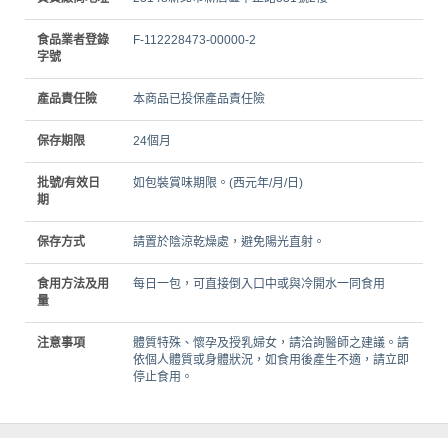
食品業者登錄
F-112228473-00000-2
字號
產品責任險
本商品已投保產品責任險
保存期限
24個月
批號/有效日
如包裝賞味期限。(西元年/月/日)
期
保存方式
請置於陰涼乾燥處，避免陽光直射。
食用方法及用
每日一包，可直接倒入口中或與冷開水一同食用
量
注意事項
體質特殊、懷孕及授乳婦女，請洽詢醫師之建議。請
依個人體質或身體狀況，如食用後產生不適，請立即
停止食用。