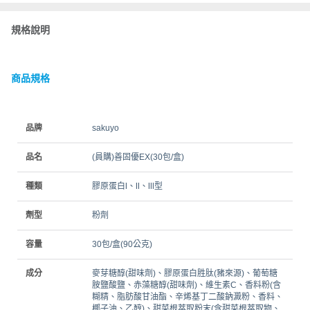
規格說明
商品規格
品牌
sakuyo
品名
(員購)善固優EX(30包/盒)
種類
膠原蛋白Ⅰ、Ⅱ、Ⅲ型
劑型
粉劑
容量
30包/盒(90公克)
成分
麥芽糖醇(甜味劑)、膠原蛋白胜肽(豬來源)、葡萄糖
胺鹽酸鹽、赤藻糖醇(甜味劑)、維生素C、香料粉(含
糊精、脂肪酸甘油酯、辛烯基丁二酸鈉澱粉、香料、
椰子油、乙醇)、甜菜根萃取粉末(含甜菜根萃取物、