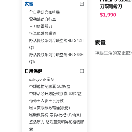
家電
刀頭電鬍刀
全自動研磨咖啡機
$1,990
電動輔助自行車
三刀頭電鬍刀
恆溫靚透醒膚儀
舒活變頻系列冷暖空調RB-S42H
家電
Q1
神腦生活的家電館
舒活變頻系列冷暖空調RB-S63H
Q1/
日用保健
sakuyo 正常品
杏輝蓉憶記膠囊 30粒/盒
杏輝活芯升級版軟膠囊 60粒/盒
葡萄王人蔘王養身飲
喉立爽喉糖歡暢桶(枇杷)
喉糖歡暢桶 素食(枇杷+八仙果)
悠活原力 悠活薑黃朝鮮薊植物膠
囊