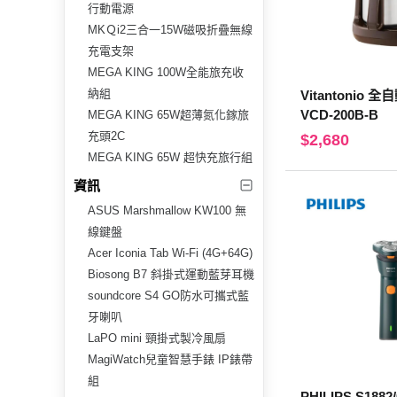
行動電源
MKＱi2三合一15W磁吸折疊無線
充電支架
MEGA KING 100W全能旅充收
納組
Vitantonio
VCD-200B-B
MEGA KING 65W超薄氮化鎵旅
充頭2C
$2,680
MEGA KING 65W 超快充旅行組
資訊
ASUS Marshmallow KW100 無
線鍵盤
Acer Iconia Tab Wi-Fi (4G+64G)
Biosong B7 斜掛式運動藍芽耳機
soundcore S4 GO防水可攜式藍
牙喇叭
LaPO mini 頸掛式製冷風扇
MagiWatch兒童智慧手錶 IP錶帶
組
PHILIPS S18