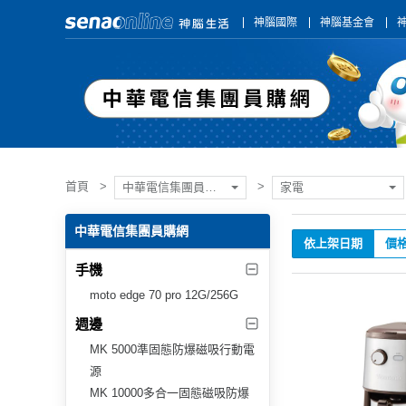
神腦國際
神腦基金會
首頁
中華電信集團員購網
家電
中華電信集團員購網
依上架日期
價
手機
moto edge 70 pro 12G/256G
週邊
MK 5000準固態防爆磁吸行動電
源
MK 10000多合一固態磁吸防爆