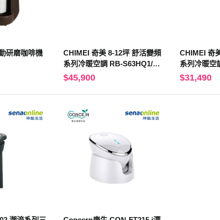
 全自動研磨咖啡機
CHIMEI 奇美 8-12坪 舒活變頻
CHIMEI 奇美 6-9坪 舒活
系列冷暖空調 RB-S63HQ1/R
系列冷暖空調 
C-S63HQ1
C-S42HQ1
$45,900
$31,490
82/02 潮流系列三
Concern康生 CON-FT215 i漂