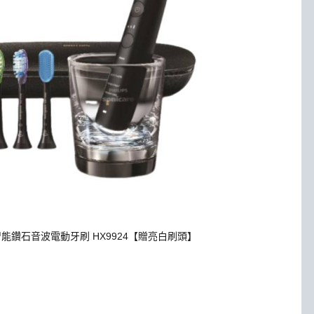
智能鑽石音波電動牙刷 HX9924【贈亮白刷頭】