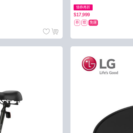
領券再折
$17,999
券
贈
免運