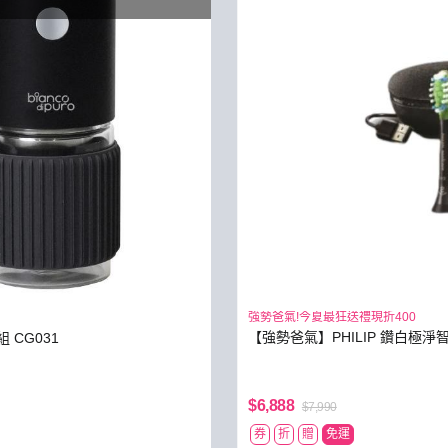
強勢爸氣!今夏最狂送禮現折400
【強勢爸氣】PHILIP 鑽白極淨
組 CG031
$6,888
$7,990
券
折
贈
免運