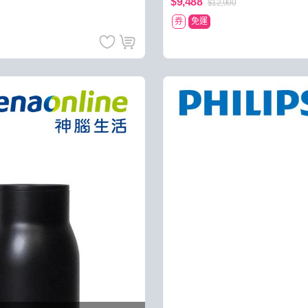
$9,488
$12,900
券
免運