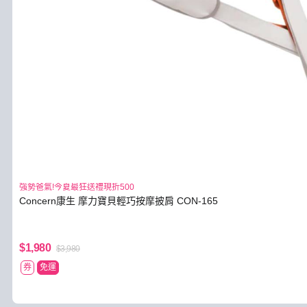
強勢爸氣!今夏最狂送禮現折500
Concern康生 摩力寶貝輕巧按摩披肩 CON-165
$1,980
$3,980
券
免運