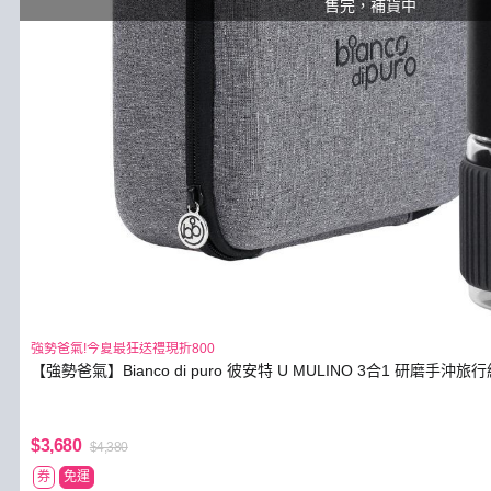
售完，補貨中
強勢爸氣!今夏最狂送禮現折800
【強勢爸氣】Bianco di puro 彼安特 U MULINO 3合1 研磨手沖旅行
$3,680
$4,380
券
免運