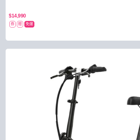
$14,990
券
贈
免運