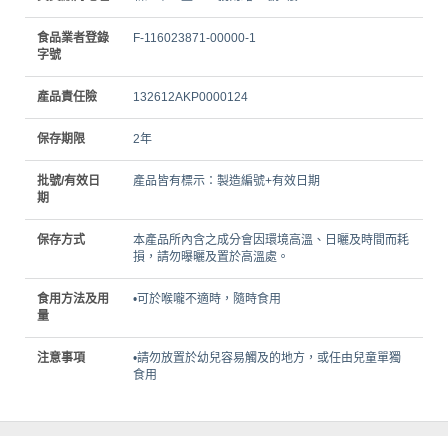
食品業者登錄
F-116023871-00000-1
字號
產品責任險
132612AKP0000124
保存期限
2年
批號/有效日
產品皆有標示：製造編號+有效日期
期
保存方式
本產品所內含之成分會因環境高溫、日曬及時間而耗
損，請勿曝曬及置於高溫處。
食用方法及用
•可於喉嚨不適時，隨時食用
量
注意事項
•請勿放置於幼兒容易觸及的地方，或任由兒童單獨
食用