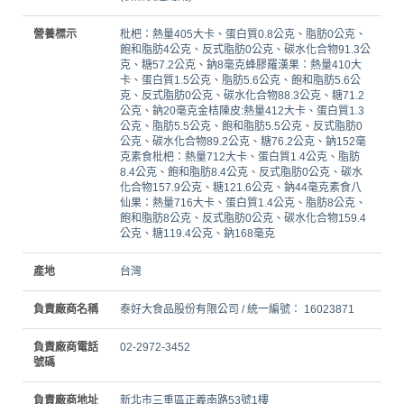
營養標示
枇杷：熱量405大卡、蛋白質0.8公克、脂肪0公克、
飽和脂肪4公克、反式脂肪0公克、碳水化合物91.3公
克、糖57.2公克、鈉8毫克蜂膠羅漢果：熱量410大
卡、蛋白質1.5公克、脂肪5.6公克、飽和脂肪5.6公
克、反式脂肪0公克、碳水化合物88.3公克、糖71.2
公克、鈉20毫克金桔陳皮:熱量412大卡、蛋白質1.3
公克、脂肪5.5公克、飽和脂肪5.5公克、反式脂肪0
公克、碳水化合物89.2公克、糖76.2公克、鈉152毫
克素食枇杷：熱量712大卡、蛋白質1.4公克、脂肪
8.4公克、飽和脂肪8.4公克、反式脂肪0公克、碳水
化合物157.9公克、糖121.6公克、鈉44毫克素食八
仙果：熱量716大卡、蛋白質1.4公克、脂肪8公克、
飽和脂肪8公克、反式脂肪0公克、碳水化合物159.4
公克、糖119.4公克、鈉168毫克
產地
台灣
負責廠商名稱
泰好大食品股份有限公司 / 統一編號： 16023871
負責廠商電話
02-2972-3452
號碼
負責廠商地址
新北市三重區正義南路53號1樓