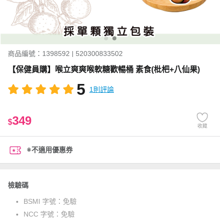
商品編號：1398592 | 520300833502
【保健員購】喉立爽爽喉軟糖歡暢桶 素食(枇杷+八仙果)
5
1則評論
349
$
收藏
※不適用優惠券
檢驗碼
BSMI 字號：
免驗
NCC 字號：
免驗