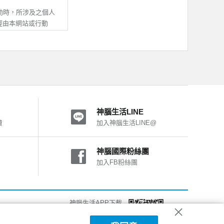
提供服務。
之所有內容及其後之修
動時，所涉及之個人
即推定您的法定代理
經由本網站或行動
其他不屬於本公司之
動APP，均與本公
活有權暫停或終止您
處理及利用；除非與
之一，致您、第三人
用。
神腦生活LINE
他線上調查或線上申請
費
加入神腦生活LINE@
他您自願提供之資
。
動APP之IP位
神腦國際粉絲團
者行為總和進行分
加入FB粉絲團
號使用。
、使用的設備、作業系
以電話、電子郵件或
改進我們的系統、網
關個人資料供驗證，
法使用部份網站功
神腦生活APP下載
，對我們行動APP，
第三人或神腦權益受
詳細說明