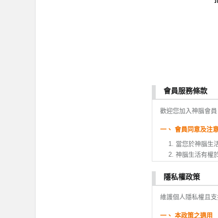
會員服務條款
歡迎您加入神腦會員
一、 會員同意及注
當您於神腦生
神腦生活有權
變更。
您於本服務條
隱私權政策
或變更。如果
維護個人隱私權且支
全部或ㄧ部份
會員註冊成功
一、 本政策之適用