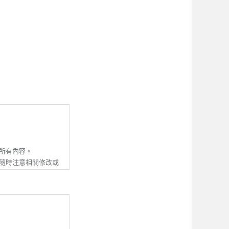
所有內容。
隨時注意相關修改或
並同意接受該等修改
除本服務條款內容之
動資訊。若會員收到