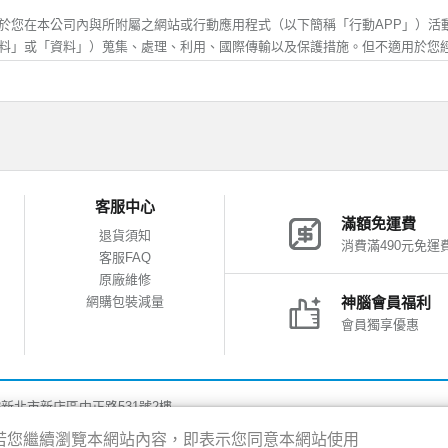
受行銷時，可自行登入會員功能取消，神腦生活將協助您，儘速取消該行銷訊息
歲，除應符合上述規定外，並應於您的法定代理人閱讀、瞭解並同意本服務條款
於您在本公司內與所附屬之網站或行動應用程式（以下簡稱「行動APP」）活
方得註冊或使用神腦生活。當您使用或繼續使用神腦生活所提供之任一服務時，
料」或「資料」）蒐集、處理、利用、國際傳輸以及保護措施。但不適用於您
解並同意接受本服務條款之所有內容及其後之修改或變更。
他網站或其他不屬於本公司之行動APP後，所進行之活動，關於您在其他網站或
料之保護，適用各該網站的隱私權保護政策。對於不屬於本公司之網站、網頁或行
確及更新
應填寫正確、完整之個人資料。
集、處理、利用
變更異動時，應即時更新資料，確保其正確性。
錯誤或不實的資料、或欠缺必要之資料、或原提供之資料已不符合真實，神腦生
的個人資料，僅供本公司於內部及與會員說明在先之使用目的和範圍內蒐集、
客服中心
絕您使用本服務之全部或一部份。若您所提供資料有錯誤、不實或其他類似情事
照相關法律規定，否則本公司不會將資料提供給其他第三人或移作其他目的使
滿額免運費
損，需請您自行處理及負擔相關法律及賠償責任，概與神腦無涉。
司之客戶服務中心(「客服專線及聯絡我們」)、商品諮詢服務、網站活動及其
退貨須知
消費滿490元免運
要，本公司將會蒐集包括但不限於您的姓名、住址、電話、電子郵件信箱及其
客服FAQ
否提供所需個人資料，如不提供該等資料，則本公司將無法為您提供相關服務
管及安全
原廠維修
善之服務、行銷業務及統計與研究分析等目的，本公司會紀錄使用者於本網站或行
網購包裝減量
神腦會員福利
僅供您個人使用，不得轉借、轉讓他人或與他人合用。
之瀏覽器、使用時間、cookie以及在網站內所瀏覽網頁等資料，並對全體使用
會員獨享優惠
保管會員帳號、密碼及其他相關資訊，每次登入連線完後，務必登出系統結束帳
服務的參考依據。本網站記錄之 Cookie 資訊包含您的網域名稱、IP 位址
似會員帳號內個人資料，遭他人非法使用或有任何安全性問題發生時，請您立即
訊。這些資訊不涉及您的個人身份資料，僅用於進行數據性的統計分析，作為
式，通知神腦生活；若您的帳號密碼確係遭他人冒用時，神腦生活將請您提供相
告之用，您可以經由瀏覽器的設定，取消或限制此項功能，但有可能會導致無
後，限制或暫停該爭議帳戶之使用權限。
8新北市新店區中正路531號2樓
得的地理位置資訊，您則可以經由行動裝置(包括但不限於手機、平板)的設定功能
疏忽或同意由第三人使用其帳號，導致會員帳號、密碼遭他人非法使用，致您、
限。但關閉地理位置權限，可能會導致地理位置相關服務不正確。
驗，若您繼續瀏覽本網站內容，即表示您同意本網站使用
行處理及負擔相關法律及賠償責任，概與神腦無涉。