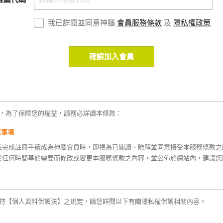
我已詳閱並同意神腦
會員服務條款
及
隱私權政策
確認加入會員
，為了保障您的權益，請務必詳讀本條款：
意事項
活完成註冊手續成為神腦會員時，即視為已閱讀、瞭解並同意接受本服務條款之
於任何時間基於需要而修改或變更本服務條款之內容，並公佈於網站內，建議您
款修改或變更後繼續使用神腦生活所提供之任一服務時，即視為您已閱讀、瞭解
您不同意本服務條款內容之全部或ㄧ部份時，或者您所屬的國家或地域之法律排
持【個人資料保護法】之規定，請您詳閱以下有關隱私權保護相關內容。
之適用時，您應立即停止使用神腦生活之服務。
後，神腦生活將不定期主動發送神腦(線上)、神腦關係企業及合作廠商之相關活