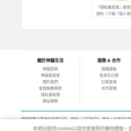
資訊後拒絕接
若您未滿20
「隱私權政策」適用
改或變更後，
資料（下稱「個人資
人已閱讀、瞭
APP搜尋連結至其
行動APP的個人資
司無關。
二、 會員資料之正
註冊會員時，
二、 個人資料的蒐
個人資料有所
如您提供任何
（一）本公司所取得
關於神腦生活
服務 & 合作
的帳號，並拒
會員事先說明、或依
或神腦權益受
（二）當您使用本公
神腦官網
服務據點
服務時，因服務之需
神腦基金會
會員生日禮
料，您可自由選擇是
三、 會員帳號之保
關於我們
訂單查詢
（三）為提供您更完
會員服務條款
合作提案
您的會員帳號
址、地理位置、使用
隱私權政策
您有義務妥善
析，以做為增進本公司
網站導覽
若您發現或疑
統版本、瀏覽器等資
線上客服等方
站、服務、產品及廣
並待驗證完成
神腦國際企業股份有限公司 統編：12228473 地址：台灣2314
能；行動APP所取
如因您的保管
客服專線：02-8978-6068 週一~週五 09:00~18:00
設定關閉地理位置權
本網站使用cookies以提供更優質的購物體
損，需請您自
Copyright@2016 SENAO INTERNATIONAL CO.,LTD