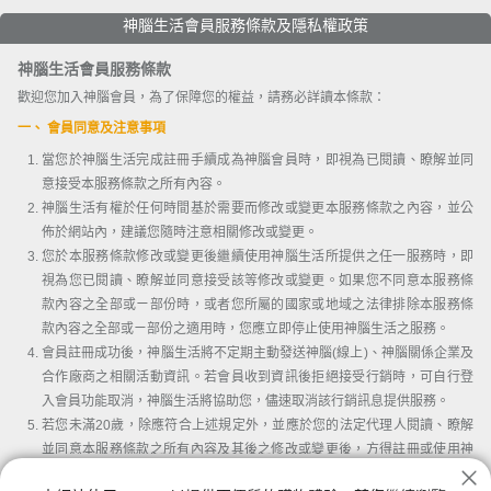
神腦生活會員服務條款及隱私權政策
神腦生活會員服務條款
歡迎您加入神腦會員，為了保障您的權益，請務必詳讀本條款：
一、 會員同意及注意事項
當您於神腦生活完成註冊手續成為神腦會員時，即視為已閱讀、瞭解並同
意接受本服務條款之所有內容。
神腦生活有權於任何時間基於需要而修改或變更本服務條款之內容，並公
佈於網站內，建議您隨時注意相關修改或變更。
您於本服務條款修改或變更後繼續使用神腦生活所提供之任一服務時，即
視為您已閱讀、瞭解並同意接受該等修改或變更。如果您不同意本服務條
款內容之全部或ㄧ部份時，或者您所屬的國家或地域之法律排除本服務條
款內容之全部或ㄧ部份之適用時，您應立即停止使用神腦生活之服務。
會員註冊成功後，神腦生活將不定期主動發送神腦(線上)、神腦關係企業及
合作廠商之相關活動資訊。若會員收到資訊後拒絕接受行銷時，可自行登
入會員功能取消，神腦生活將協助您，儘速取消該行銷訊息提供服務。
若您未滿20歲，除應符合上述規定外，並應於您的法定代理人閱讀、瞭解
並同意本服務條款之所有內容及其後之修改或變更後，方得註冊或使用神
腦生活。當您使用或繼續使用神腦生活所提供之任一服務時，即推定您的
我已詳讀並同意會員條款及隱私權條款