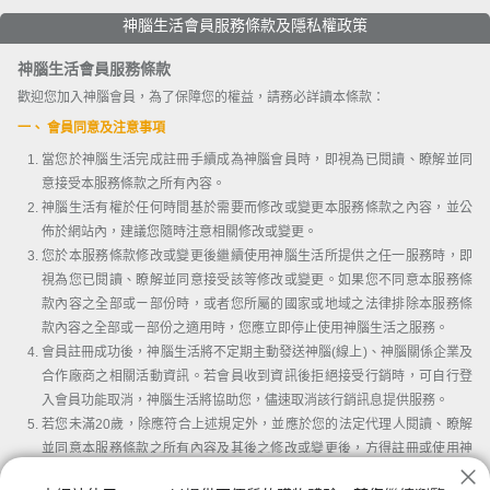
神腦生活會員服務條款及隱私權政策
神腦生活會員服務條款
歡迎您加入神腦會員，為了保障您的權益，請務必詳讀本條款：
一、 會員同意及注意事項
當您於神腦生活完成註冊手續成為神腦會員時，即視為已閱讀、瞭解並同
意接受本服務條款之所有內容。
神腦生活有權於任何時間基於需要而修改或變更本服務條款之內容，並公
佈於網站內，建議您隨時注意相關修改或變更。
您於本服務條款修改或變更後繼續使用神腦生活所提供之任一服務時，即
視為您已閱讀、瞭解並同意接受該等修改或變更。如果您不同意本服務條
款內容之全部或ㄧ部份時，或者您所屬的國家或地域之法律排除本服務條
款內容之全部或ㄧ部份之適用時，您應立即停止使用神腦生活之服務。
會員註冊成功後，神腦生活將不定期主動發送神腦(線上)、神腦關係企業及
合作廠商之相關活動資訊。若會員收到資訊後拒絕接受行銷時，可自行登
入會員功能取消，神腦生活將協助您，儘速取消該行銷訊息提供服務。
若您未滿20歲，除應符合上述規定外，並應於您的法定代理人閱讀、瞭解
並同意本服務條款之所有內容及其後之修改或變更後，方得註冊或使用神
腦生活。當您使用或繼續使用神腦生活所提供之任一服務時，即推定您的
我已詳讀並同意會員條款及隱私權條款