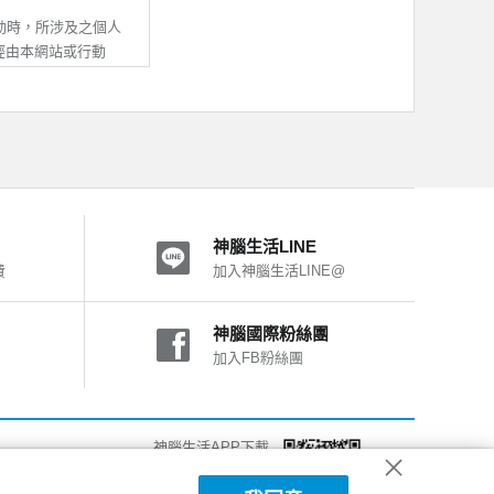
提供服務。
之所有內容及其後之修
動時，所涉及之個人
即推定您的法定代理
經由本網站或行動
其他不屬於本公司之
動APP，均與本公
活有權暫停或終止您
處理及利用；除非與
之一，致您、第三人
用。
神腦生活LINE
他線上調查或線上申請
費
加入神腦生活LINE@
他您自願提供之資
。
動APP之IP位
神腦國際粉絲團
者行為總和進行分
加入FB粉絲團
號使用。
、使用的設備、作業系
以電話、電子郵件或
改進我們的系統、網
關個人資料供驗證，
法使用部份網站功
神腦生活APP下載
，對我們行動APP，
第三人或神腦權益受
詳細說明