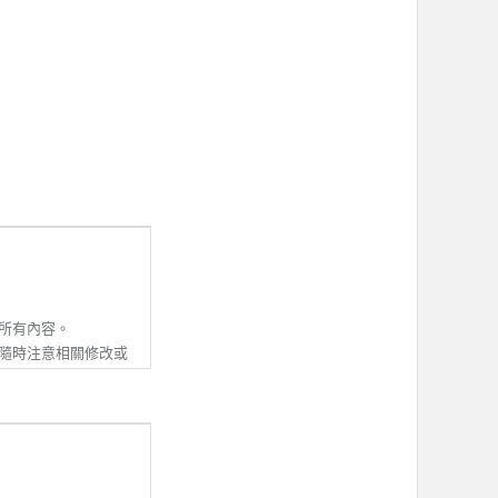
所有內容。
隨時注意相關修改或
並同意接受該等修改
除本服務條款內容之
動資訊。若會員收到