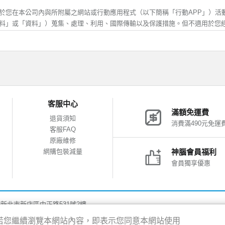
受行銷時，可自行登入會員功能取消，神腦生活將協助您，儘速取消該行銷訊息
歲，除應符合上述規定外，並應於您的法定代理人閱讀、瞭解並同意本服務條款
於您在本公司內與所附屬之網站或行動應用程式（以下簡稱「行動APP」）活
方得註冊或使用神腦生活。當您使用或繼續使用神腦生活所提供之任一服務時，
料」或「資料」）蒐集、處理、利用、國際傳輸以及保護措施。但不適用於您
解並同意接受本服務條款之所有內容及其後之修改或變更。
他網站或其他不屬於本公司之行動APP後，所進行之活動，關於您在其他網站或
料之保護，適用各該網站的隱私權保護政策。對於不屬於本公司之網站、網頁或行
確及更新
應填寫正確、完整之個人資料。
集、處理、利用
變更異動時，應即時更新資料，確保其正確性。
錯誤或不實的資料、或欠缺必要之資料、或原提供之資料已不符合真實，神腦生
的個人資料，僅供本公司於內部及與會員說明在先之使用目的和範圍內蒐集、
客服中心
絕您使用本服務之全部或一部份。若您所提供資料有錯誤、不實或其他類似情事
照相關法律規定，否則本公司不會將資料提供給其他第三人或移作其他目的使
滿額免運費
損，需請您自行處理及負擔相關法律及賠償責任，概與神腦無涉。
司之客戶服務中心(「客服專線及聯絡我們」)、商品諮詢服務、網站活動及其
退貨須知
消費滿490元免運
要，本公司將會蒐集包括但不限於您的姓名、住址、電話、電子郵件信箱及其
客服FAQ
否提供所需個人資料，如不提供該等資料，則本公司將無法為您提供相關服務
管及安全
原廠維修
善之服務、行銷業務及統計與研究分析等目的，本公司會紀錄使用者於本網站或行
網購包裝減量
神腦會員福利
僅供您個人使用，不得轉借、轉讓他人或與他人合用。
之瀏覽器、使用時間、cookie以及在網站內所瀏覽網頁等資料，並對全體使用
會員獨享優惠
保管會員帳號、密碼及其他相關資訊，每次登入連線完後，務必登出系統結束帳
服務的參考依據。本網站記錄之 Cookie 資訊包含您的網域名稱、IP 位址
似會員帳號內個人資料，遭他人非法使用或有任何安全性問題發生時，請您立即
訊。這些資訊不涉及您的個人身份資料，僅用於進行數據性的統計分析，作為
式，通知神腦生活；若您的帳號密碼確係遭他人冒用時，神腦生活將請您提供相
告之用，您可以經由瀏覽器的設定，取消或限制此項功能，但有可能會導致無
後，限制或暫停該爭議帳戶之使用權限。
8新北市新店區中正路531號2樓
得的地理位置資訊，您則可以經由行動裝置(包括但不限於手機、平板)的設定功能
疏忽或同意由第三人使用其帳號，導致會員帳號、密碼遭他人非法使用，致您、
限。但關閉地理位置權限，可能會導致地理位置相關服務不正確。
驗，若您繼續瀏覽本網站內容，即表示您同意本網站使用
行處理及負擔相關法律及賠償責任，概與神腦無涉。