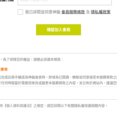
我已詳閱並同意神腦
會員服務條款
及
隱私權政策
確認加入會員
，為了保障您的權益，請務必詳讀本條款：
意事項
活完成註冊手續成為神腦會員時，即視為已閱讀、瞭解並同意接受本服務條款之
於任何時間基於需要而修改或變更本服務條款之內容，並公佈於網站內，建議您
款修改或變更後繼續使用神腦生活所提供之任一服務時，即視為您已閱讀、瞭解
您不同意本服務條款內容之全部或ㄧ部份時，或者您所屬的國家或地域之法律排
持【個人資料保護法】之規定，請您詳閱以下有關隱私權保護相關內容。
之適用時，您應立即停止使用神腦生活之服務。
後，神腦生活將不定期主動發送神腦(線上)、神腦關係企業及合作廠商之相關活