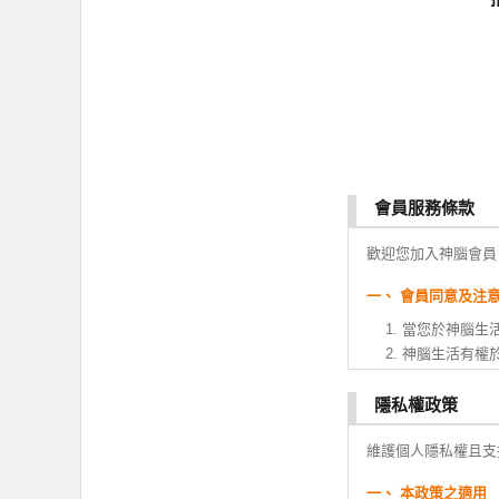
會員服務條款
歡迎您加入神腦會員
一、 會員同意及注
當您於神腦生
神腦生活有權
變更。
您於本服務條
隱私權政策
或變更。如果
維護個人隱私權且支
全部或ㄧ部份
會員註冊成功
一、 本政策之適用