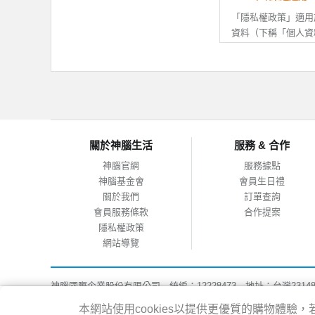
資訊後拒絕接
若您未滿20
「隱私權政策」適用
改或變更後，
資料（下稱「個人資
人已閱讀、瞭
APP搜尋連結至其
行動APP的個人資
司無關。
二、 會員資料之正
註冊會員時，
二、 個人資料的蒐
個人資料有所
如您提供任何
（一）本公司所取得
關於神腦生活
服務 & 合作
的帳號，並拒
會員事先說明、或依
或神腦權益受
（二）當您使用本公
神腦官網
服務據點
服務時，因服務之需
神腦基金會
會員生日禮
料，您可自由選擇是
三、 會員帳號之保
關於我們
訂單查詢
（三）為提供您更完
會員服務條款
合作提案
您的會員帳號
址、地理位置、使用
隱私權政策
您有義務妥善
析，以做為增進本公司
網站導覽
若您發現或疑
統版本、瀏覽器等資
線上客服等方
站、服務、產品及廣
並待驗證完成
神腦國際企業股份有限公司 統編：12228473 地址：台灣2314
能；行動APP所取
如因您的保管
客服專線：02-8978-6068 週一~週五 09:00~18:00
設定關閉地理位置權
本網站使用cookies以提供更優質的購物體
損，需請您自
Copyright@2016 SENAO INTERNATIONAL CO.,LTD