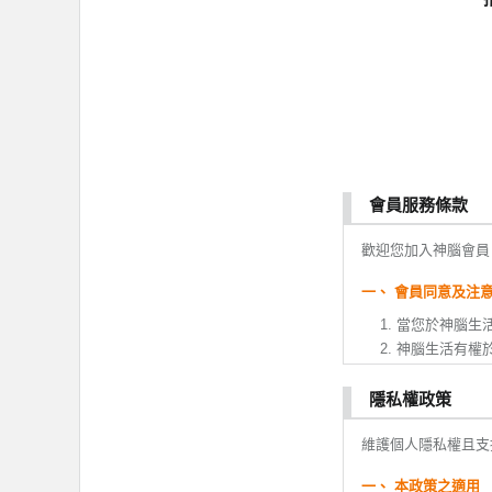
會員服務條款
歡迎您加入神腦會員
一、 會員同意及注
當您於神腦生
神腦生活有權
變更。
您於本服務條
隱私權政策
或變更。如果
維護個人隱私權且支
全部或ㄧ部份
會員註冊成功
一、 本政策之適用