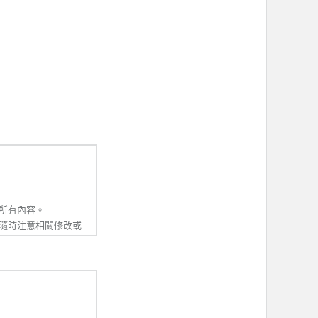
所有內容。
隨時注意相關修改或
並同意接受該等修改
除本服務條款內容之
動資訊。若會員收到