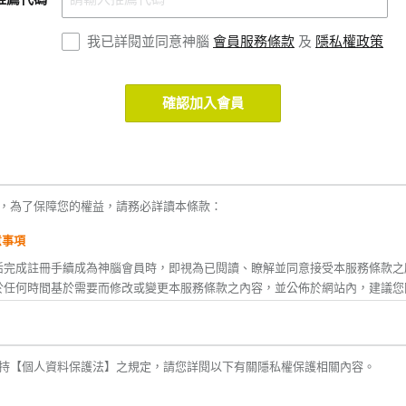
我已詳閱並同意神腦
會員服務條款
及
隱私權政策
確認加入會員
，為了保障您的權益，請務必詳讀本條款：
意事項
活完成註冊手續成為神腦會員時，即視為已閱讀、瞭解並同意接受本服務條款之
於任何時間基於需要而修改或變更本服務條款之內容，並公佈於網站內，建議您
款修改或變更後繼續使用神腦生活所提供之任一服務時，即視為您已閱讀、瞭解
您不同意本服務條款內容之全部或ㄧ部份時，或者您所屬的國家或地域之法律排
持【個人資料保護法】之規定，請您詳閱以下有關隱私權保護相關內容。
之適用時，您應立即停止使用神腦生活之服務。
後，神腦生活將不定期主動發送神腦(線上)、神腦關係企業及合作廠商之相關活