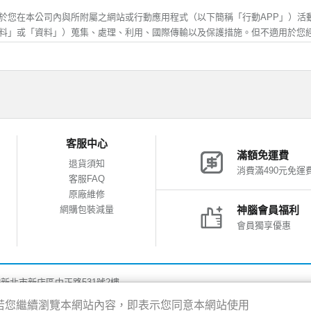
受行銷時，可自行登入會員功能取消，神腦生活將協助您，儘速取消該行銷訊息
歲，除應符合上述規定外，並應於您的法定代理人閱讀、瞭解並同意本服務條款
於您在本公司內與所附屬之網站或行動應用程式（以下簡稱「行動APP」）活
方得註冊或使用神腦生活。當您使用或繼續使用神腦生活所提供之任一服務時，
料」或「資料」）蒐集、處理、利用、國際傳輸以及保護措施。但不適用於您
解並同意接受本服務條款之所有內容及其後之修改或變更。
他網站或其他不屬於本公司之行動APP後，所進行之活動，關於您在其他網站或
料之保護，適用各該網站的隱私權保護政策。對於不屬於本公司之網站、網頁或行
確及更新
應填寫正確、完整之個人資料。
集、處理、利用
變更異動時，應即時更新資料，確保其正確性。
錯誤或不實的資料、或欠缺必要之資料、或原提供之資料已不符合真實，神腦生
的個人資料，僅供本公司於內部及與會員說明在先之使用目的和範圍內蒐集、
客服中心
絕您使用本服務之全部或一部份。若您所提供資料有錯誤、不實或其他類似情事
照相關法律規定，否則本公司不會將資料提供給其他第三人或移作其他目的使
滿額免運費
損，需請您自行處理及負擔相關法律及賠償責任，概與神腦無涉。
司之客戶服務中心(「客服專線及聯絡我們」)、商品諮詢服務、網站活動及其
退貨須知
消費滿490元免運
要，本公司將會蒐集包括但不限於您的姓名、住址、電話、電子郵件信箱及其
客服FAQ
否提供所需個人資料，如不提供該等資料，則本公司將無法為您提供相關服務
管及安全
原廠維修
善之服務、行銷業務及統計與研究分析等目的，本公司會紀錄使用者於本網站或行
網購包裝減量
神腦會員福利
僅供您個人使用，不得轉借、轉讓他人或與他人合用。
之瀏覽器、使用時間、cookie以及在網站內所瀏覽網頁等資料，並對全體使用
會員獨享優惠
保管會員帳號、密碼及其他相關資訊，每次登入連線完後，務必登出系統結束帳
服務的參考依據。本網站記錄之 Cookie 資訊包含您的網域名稱、IP 位址
似會員帳號內個人資料，遭他人非法使用或有任何安全性問題發生時，請您立即
訊。這些資訊不涉及您的個人身份資料，僅用於進行數據性的統計分析，作為
式，通知神腦生活；若您的帳號密碼確係遭他人冒用時，神腦生活將請您提供相
告之用，您可以經由瀏覽器的設定，取消或限制此項功能，但有可能會導致無
後，限制或暫停該爭議帳戶之使用權限。
8新北市新店區中正路531號2樓
得的地理位置資訊，您則可以經由行動裝置(包括但不限於手機、平板)的設定功能
疏忽或同意由第三人使用其帳號，導致會員帳號、密碼遭他人非法使用，致您、
限。但關閉地理位置權限，可能會導致地理位置相關服務不正確。
驗，若您繼續瀏覽本網站內容，即表示您同意本網站使用
行處理及負擔相關法律及賠償責任，概與神腦無涉。