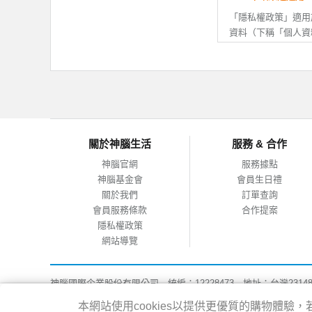
資訊後拒絕接
若您未滿20
「隱私權政策」適用
改或變更後，
資料（下稱「個人資
人已閱讀、瞭
APP搜尋連結至其
行動APP的個人資
司無關。
二、 會員資料之正
註冊會員時，
二、 個人資料的蒐
個人資料有所
如您提供任何
（一）本公司所取得
關於神腦生活
服務 & 合作
的帳號，並拒
會員事先說明、或依
或神腦權益受
（二）當您使用本公
神腦官網
服務據點
服務時，因服務之需
神腦基金會
會員生日禮
料，您可自由選擇是
三、 會員帳號之保
關於我們
訂單查詢
（三）為提供您更完
會員服務條款
合作提案
您的會員帳號
址、地理位置、使用
隱私權政策
您有義務妥善
析，以做為增進本公司
網站導覽
若您發現或疑
統版本、瀏覽器等資
線上客服等方
站、服務、產品及廣
並待驗證完成
神腦國際企業股份有限公司 統編：12228473 地址：台灣2314
能；行動APP所取
如因您的保管
客服專線：02-8978-6068 週一~週五 09:00~18:00
設定關閉地理位置權
本網站使用cookies以提供更優質的購物體
損，需請您自
Copyright@2016 SENAO INTERNATIONAL CO.,LTD