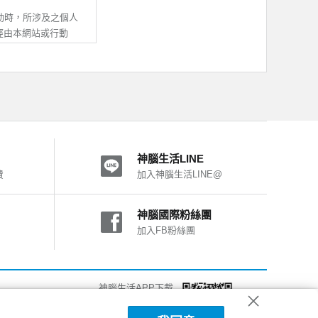
提供服務。
之所有內容及其後之修
動時，所涉及之個人
即推定您的法定代理
經由本網站或行動
其他不屬於本公司之
動APP，均與本公
活有權暫停或終止您
處理及利用；除非與
之一，致您、第三人
用。
神腦生活LINE
他線上調查或線上申請
費
加入神腦生活LINE@
他您自願提供之資
。
動APP之IP位
神腦國際粉絲團
者行為總和進行分
加入FB粉絲團
號使用。
、使用的設備、作業系
以電話、電子郵件或
改進我們的系統、網
關個人資料供驗證，
法使用部份網站功
神腦生活APP下載
，對我們行動APP，
第三人或神腦權益受
詳細說明