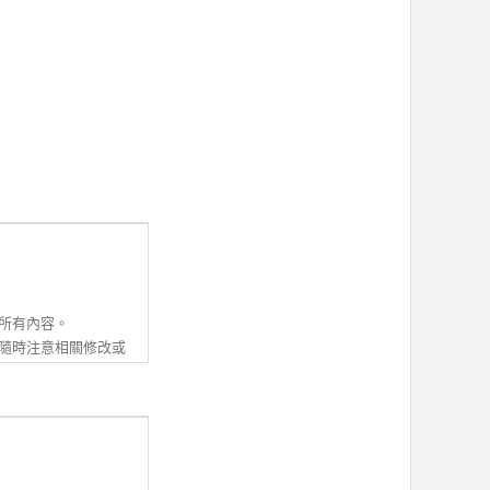
所有內容。
隨時注意相關修改或
並同意接受該等修改
除本服務條款內容之
動資訊。若會員收到