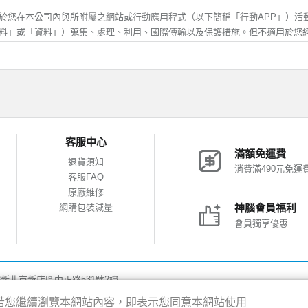
受行銷時，可自行登入會員功能取消，神腦生活將協助您，儘速取消該行銷訊息
歲，除應符合上述規定外，並應於您的法定代理人閱讀、瞭解並同意本服務條款
於您在本公司內與所附屬之網站或行動應用程式（以下簡稱「行動APP」）活
方得註冊或使用神腦生活。當您使用或繼續使用神腦生活所提供之任一服務時，
料」或「資料」）蒐集、處理、利用、國際傳輸以及保護措施。但不適用於您
解並同意接受本服務條款之所有內容及其後之修改或變更。
他網站或其他不屬於本公司之行動APP後，所進行之活動，關於您在其他網站或
料之保護，適用各該網站的隱私權保護政策。對於不屬於本公司之網站、網頁或行
確及更新
應填寫正確、完整之個人資料。
集、處理、利用
變更異動時，應即時更新資料，確保其正確性。
錯誤或不實的資料、或欠缺必要之資料、或原提供之資料已不符合真實，神腦生
的個人資料，僅供本公司於內部及與會員說明在先之使用目的和範圍內蒐集、
客服中心
絕您使用本服務之全部或一部份。若您所提供資料有錯誤、不實或其他類似情事
照相關法律規定，否則本公司不會將資料提供給其他第三人或移作其他目的使
滿額免運費
損，需請您自行處理及負擔相關法律及賠償責任，概與神腦無涉。
司之客戶服務中心(「客服專線及聯絡我們」)、商品諮詢服務、網站活動及其
退貨須知
消費滿490元免運
要，本公司將會蒐集包括但不限於您的姓名、住址、電話、電子郵件信箱及其
客服FAQ
否提供所需個人資料，如不提供該等資料，則本公司將無法為您提供相關服務
管及安全
原廠維修
善之服務、行銷業務及統計與研究分析等目的，本公司會紀錄使用者於本網站或行
網購包裝減量
神腦會員福利
僅供您個人使用，不得轉借、轉讓他人或與他人合用。
之瀏覽器、使用時間、cookie以及在網站內所瀏覽網頁等資料，並對全體使用
會員獨享優惠
保管會員帳號、密碼及其他相關資訊，每次登入連線完後，務必登出系統結束帳
服務的參考依據。本網站記錄之 Cookie 資訊包含您的網域名稱、IP 位址
似會員帳號內個人資料，遭他人非法使用或有任何安全性問題發生時，請您立即
訊。這些資訊不涉及您的個人身份資料，僅用於進行數據性的統計分析，作為
式，通知神腦生活；若您的帳號密碼確係遭他人冒用時，神腦生活將請您提供相
告之用，您可以經由瀏覽器的設定，取消或限制此項功能，但有可能會導致無
後，限制或暫停該爭議帳戶之使用權限。
8新北市新店區中正路531號2樓
得的地理位置資訊，您則可以經由行動裝置(包括但不限於手機、平板)的設定功能
疏忽或同意由第三人使用其帳號，導致會員帳號、密碼遭他人非法使用，致您、
限。但關閉地理位置權限，可能會導致地理位置相關服務不正確。
驗，若您繼續瀏覽本網站內容，即表示您同意本網站使用
行處理及負擔相關法律及賠償責任，概與神腦無涉。