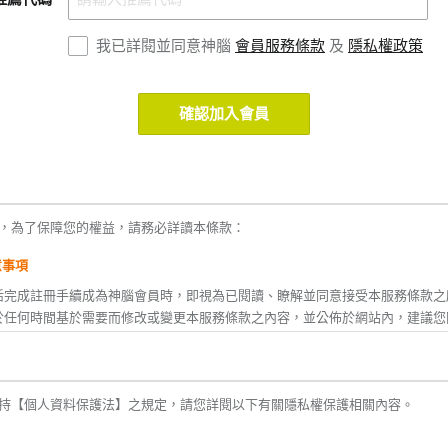
我已詳閱並同意神腦
會員服務條款
及
隱私權政策
確認加入會員
，為了保障您的權益，請務必詳讀本條款：
意事項
活完成註冊手續成為神腦會員時，即視為已閱讀、瞭解並同意接受本服務條款之
於任何時間基於需要而修改或變更本服務條款之內容，並公佈於網站內，建議您
款修改或變更後繼續使用神腦生活所提供之任一服務時，即視為您已閱讀、瞭解
您不同意本服務條款內容之全部或ㄧ部份時，或者您所屬的國家或地域之法律排
持【個人資料保護法】之規定，請您詳閱以下有關隱私權保護相關內容。
之適用時，您應立即停止使用神腦生活之服務。
後，神腦生活將不定期主動發送神腦(線上)、神腦關係企業及合作廠商之相關活