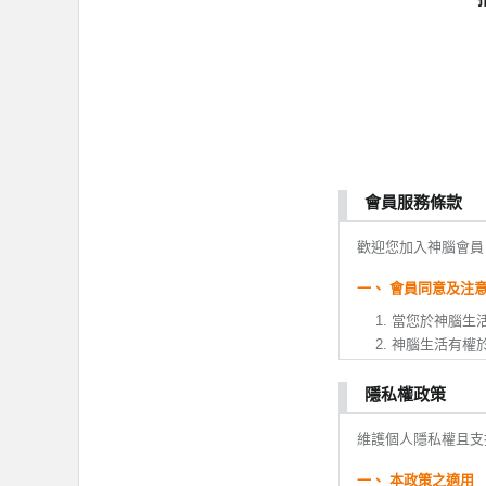
會員服務條款
歡迎您加入神腦會員
一、 會員同意及注
當您於神腦生
神腦生活有權
變更。
您於本服務條
隱私權政策
或變更。如果
維護個人隱私權且支
全部或ㄧ部份
會員註冊成功
一、 本政策之適用