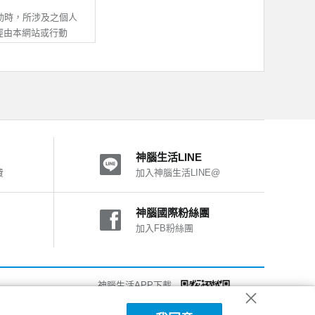
提供服務。
之所有內容及其後之修
動時，所涉及之個人
即推定您的法定代理
經由本網站或行動
其他不屬於本公司之
動APP，均與本公
活有權暫停或終止您
處理及利用；除非與
之一，致您、第三人
用。
神腦生活LINE
他線上調查或線上申請
費
加入神腦生活LINE@
他您自願提供之資
。
動APP之IP位
神腦國際粉絲團
者行為總和進行分
加入FB粉絲團
號使用。
、使用的設備、作業系
以電話、電子郵件或
改進我們的系統、網
關個人資料供驗證，
法使用部份網站功
神腦生活APP下載
，對我們行動APP，
第三人或神腦權益受
詳細說明