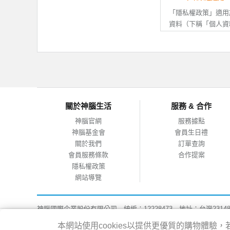
資訊後拒絕接
若您未滿20
「隱私權政策」適用
改或變更後，
資料（下稱「個人資
人已閱讀、瞭
APP搜尋連結至其
行動APP的個人資
司無關。
二、 會員資料之正
註冊會員時，
二、 個人資料的蒐
個人資料有所
如您提供任何
（一）本公司所取得
關於神腦生活
服務 & 合作
的帳號，並拒
會員事先說明、或依
或神腦權益受
（二）當您使用本公
神腦官網
服務據點
服務時，因服務之需
神腦基金會
會員生日禮
料，您可自由選擇是
三、 會員帳號之保
關於我們
訂單查詢
（三）為提供您更完
會員服務條款
合作提案
您的會員帳號
址、地理位置、使用
隱私權政策
您有義務妥善
析，以做為增進本公司
網站導覽
若您發現或疑
統版本、瀏覽器等資
線上客服等方
站、服務、產品及廣
並待驗證完成
神腦國際企業股份有限公司 統編：12228473 地址：台灣2314
能；行動APP所取
如因您的保管
客服專線：02-8978-6068 週一~週五 09:00~18:00
設定關閉地理位置權
本網站使用cookies以提供更優質的購物體
損，需請您自
Copyright@2016 SENAO INTERNATIONAL CO.,LTD