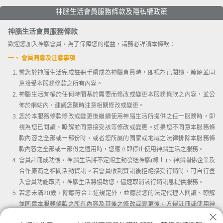
神腦生活會員服務條款及隱私權政策
神腦生活會員服務條款
歡迎您加入神腦會員，為了保障您的權益，請務必詳讀本條款：
一、 會員同意及注意事項
當您於神腦生活完成註冊手續成為神腦會員時，即視為已閱讀、瞭解並同
意接受本服務條款之所有內容。
神腦生活有權於任何時間基於需要而修改或變更本服務條款之內容，並公
佈於網站內，建議您隨時注意相關修改或變更。
您於本服務條款修改或變更後繼續使用神腦生活所提供之任一服務時，即
視為您已閱讀、瞭解並同意接受該等修改或變更。如果您不同意本服務條
款內容之全部或ㄧ部份時，或者您所屬的國家或地域之法律排除本服務條
款內容之全部或ㄧ部份之適用時，您應立即停止使用神腦生活之服務。
會員註冊成功後，神腦生活將不定期主動發送神腦(線上)、神腦關係企業及
合作廠商之相關活動資訊。若會員收到資訊後拒絕接受行銷時，可自行登
入會員功能取消，神腦生活將協助您，儘速取消該行銷訊息提供服務。
若您未滿20歲，除應符合上述規定外，並應於您的法定代理人閱讀、瞭解
並同意本服務條款之所有內容及其後之修改或變更後，方得註冊或使用神
腦生活。當您使用或繼續使用神腦生活所提供之任一服務時，即推定您的
我已詳讀並同意會員條款及隱私權條款