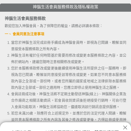
神腦生活會員服務條款及隱私權政策
神腦生活會員服務條款
歡迎您加入神腦會員，為了保障您的權益，請務必詳讀本條款：
一、 會員同意及注意事項
當您於神腦生活完成註冊手續成為神腦會員時，即視為已閱讀、瞭解並同
意接受本服務條款之所有內容。
神腦生活有權於任何時間基於需要而修改或變更本服務條款之內容，並公
佈於網站內，建議您隨時注意相關修改或變更。
您於本服務條款修改或變更後繼續使用神腦生活所提供之任一服務時，即
視為您已閱讀、瞭解並同意接受該等修改或變更。如果您不同意本服務條
款內容之全部或ㄧ部份時，或者您所屬的國家或地域之法律排除本服務條
款內容之全部或ㄧ部份之適用時，您應立即停止使用神腦生活之服務。
會員註冊成功後，神腦生活將不定期主動發送神腦(線上)、神腦關係企業及
合作廠商之相關活動資訊。若會員收到資訊後拒絕接受行銷時，可自行登
入會員功能取消，神腦生活將協助您，儘速取消該行銷訊息提供服務。
若您未滿20歲，除應符合上述規定外，並應於您的法定代理人閱讀、瞭解
並同意本服務條款之所有內容及其後之修改或變更後，方得註冊或使用神
腦生活。當您使用或繼續使用神腦生活所提供之任一服務時，即推定您的
我已詳讀並同意會員條款及隱私權條款