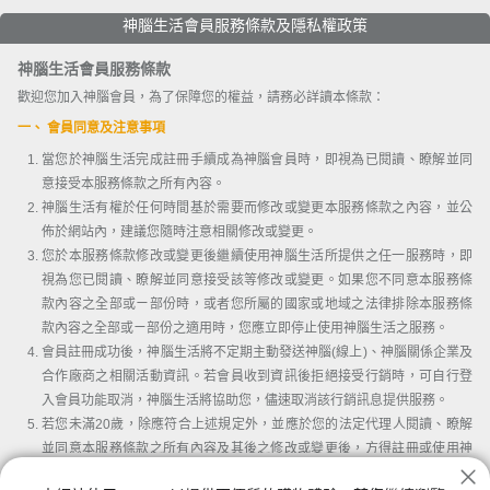
神腦生活會員服務條款及隱私權政策
神腦生活會員服務條款
歡迎您加入神腦會員，為了保障您的權益，請務必詳讀本條款：
一、 會員同意及注意事項
當您於神腦生活完成註冊手續成為神腦會員時，即視為已閱讀、瞭解並同
意接受本服務條款之所有內容。
神腦生活有權於任何時間基於需要而修改或變更本服務條款之內容，並公
佈於網站內，建議您隨時注意相關修改或變更。
您於本服務條款修改或變更後繼續使用神腦生活所提供之任一服務時，即
視為您已閱讀、瞭解並同意接受該等修改或變更。如果您不同意本服務條
款內容之全部或ㄧ部份時，或者您所屬的國家或地域之法律排除本服務條
款內容之全部或ㄧ部份之適用時，您應立即停止使用神腦生活之服務。
會員註冊成功後，神腦生活將不定期主動發送神腦(線上)、神腦關係企業及
合作廠商之相關活動資訊。若會員收到資訊後拒絕接受行銷時，可自行登
入會員功能取消，神腦生活將協助您，儘速取消該行銷訊息提供服務。
若您未滿20歲，除應符合上述規定外，並應於您的法定代理人閱讀、瞭解
並同意本服務條款之所有內容及其後之修改或變更後，方得註冊或使用神
腦生活。當您使用或繼續使用神腦生活所提供之任一服務時，即推定您的
我已詳讀並同意會員條款及隱私權條款