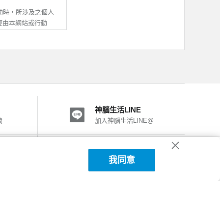
提供服務。
之所有內容及其後之修
動時，所涉及之個人
即推定您的法定代理
經由本網站或行動
其他不屬於本公司之
動APP，均與本公
活有權暫停或終止您
處理及利用；除非與
之一，致您、第三人
用。
神腦生活LINE
他線上調查或線上申請
費
加入神腦生活LINE@
他您自願提供之資
。
動APP之IP位
神腦國際粉絲團
者行為總和進行分
我同意
加入FB粉絲團
號使用。
、使用的設備、作業系
以電話、電子郵件或
改進我們的系統、網
關個人資料供驗證，
法使用部份網站功
神腦生活APP下載
，對我們行動APP，
第三人或神腦權益受
詳細說明