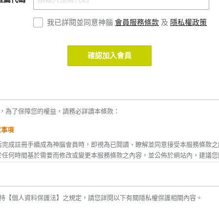
我已詳閱並同意神腦
會員服務條款
及
隱私權政策
確認加入會員
，為了保障您的權益，請務必詳讀本條款：
意事項
活完成註冊手續成為神腦會員時，即視為已閱讀、瞭解並同意接受本服務條款之
於任何時間基於需要而修改或變更本服務條款之內容，並公佈於網站內，建議您
款修改或變更後繼續使用神腦生活所提供之任一服務時，即視為您已閱讀、瞭解
您不同意本服務條款內容之全部或ㄧ部份時，或者您所屬的國家或地域之法律排
持【個人資料保護法】之規定，請您詳閱以下有關隱私權保護相關內容。
之適用時，您應立即停止使用神腦生活之服務。
後，神腦生活將不定期主動發送神腦(線上)、神腦關係企業及合作廠商之相關活