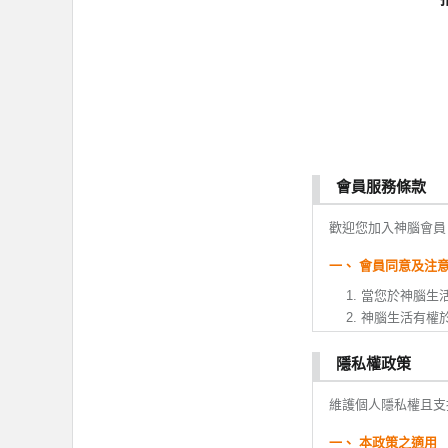
會員服務條款
歡迎您加入神腦會員
一、 會員同意及注
當您於神腦生
神腦生活有權
變更。
您於本服務條
隱私權政策
或變更。如果
維護個人隱私權且支
全部或ㄧ部份
會員註冊成功
一、 本政策之適用