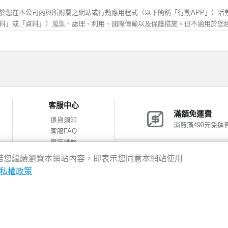
受行銷時，可自行登入會員功能取消，神腦生活將協助您，儘速取消該行銷訊息
歲，除應符合上述規定外，並應於您的法定代理人閱讀、瞭解並同意本服務條款
於您在本公司內與所附屬之網站或行動應用程式（以下簡稱「行動APP」）活
方得註冊或使用神腦生活。當您使用或繼續使用神腦生活所提供之任一服務時，
料」或「資料」）蒐集、處理、利用、國際傳輸以及保護措施。但不適用於您
解並同意接受本服務條款之所有內容及其後之修改或變更。
他網站或其他不屬於本公司之行動APP後，所進行之活動，關於您在其他網站或
料之保護，適用各該網站的隱私權保護政策。對於不屬於本公司之網站、網頁或行
確及更新
應填寫正確、完整之個人資料。
集、處理、利用
變更異動時，應即時更新資料，確保其正確性。
錯誤或不實的資料、或欠缺必要之資料、或原提供之資料已不符合真實，神腦生
的個人資料，僅供本公司於內部及與會員說明在先之使用目的和範圍內蒐集、
客服中心
絕您使用本服務之全部或一部份。若您所提供資料有錯誤、不實或其他類似情事
照相關法律規定，否則本公司不會將資料提供給其他第三人或移作其他目的使
滿額免運費
損，需請您自行處理及負擔相關法律及賠償責任，概與神腦無涉。
司之客戶服務中心(「客服專線及聯絡我們」)、商品諮詢服務、網站活動及其
退貨須知
消費滿490元免運
要，本公司將會蒐集包括但不限於您的姓名、住址、電話、電子郵件信箱及其
客服FAQ
否提供所需個人資料，如不提供該等資料，則本公司將無法為您提供相關服務
管及安全
原廠維修
善之服務、行銷業務及統計與研究分析等目的，本公司會紀錄使用者於本網站或行
網購包裝減量
神腦會員福利
僅供您個人使用，不得轉借、轉讓他人或與他人合用。
驗，若您繼續瀏覽本網站內容，即表示您同意本網站使用
之瀏覽器、使用時間、cookie以及在網站內所瀏覽網頁等資料，並對全體使用
會員獨享優惠
保管會員帳號、密碼及其他相關資訊，每次登入連線完後，務必登出系統結束帳
私權政策
服務的參考依據。本網站記錄之 Cookie 資訊包含您的網域名稱、IP 位址
似會員帳號內個人資料，遭他人非法使用或有任何安全性問題發生時，請您立即
訊。這些資訊不涉及您的個人身份資料，僅用於進行數據性的統計分析，作為
式，通知神腦生活；若您的帳號密碼確係遭他人冒用時，神腦生活將請您提供相
告之用，您可以經由瀏覽器的設定，取消或限制此項功能，但有可能會導致無
後，限制或暫停該爭議帳戶之使用權限。
8新北市新店區中正路531號2樓
得的地理位置資訊，您則可以經由行動裝置(包括但不限於手機、平板)的設定功能
疏忽或同意由第三人使用其帳號，導致會員帳號、密碼遭他人非法使用，致您、
限。但關閉地理位置權限，可能會導致地理位置相關服務不正確。
行處理及負擔相關法律及賠償責任，概與神腦無涉。