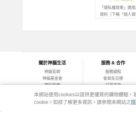
資訊後拒絕接
若您未滿20
「隱私權政策」適用
改或變更後，
資料（下稱「個人資
人已閱讀、瞭
APP搜尋連結至其
行動APP的個人資
司無關。
二、 會員資料之正
註冊會員時，
二、 個人資料的蒐
個人資料有所
如您提供任何
（一）本公司所取得
關於神腦生活
服務 & 合作
的帳號，並拒
會員事先說明、或依
或神腦權益受
（二）當您使用本公
神腦官網
服務據點
服務時，因服務之需
神腦基金會
會員生日禮
料，您可自由選擇是
三、 會員帳號之保
關於我們
訂單查詢
（三）為提供您更完
會員服務條款
合作提案
您的會員帳號
本網站使用cookies以提供更優質的購物體
址、地理位置、使用
隱私權政策
您有義務妥善
cookie。如欲了解更多資訊，請參閱本網站之
隱
析，以做為增進本公司
網站導覽
若您發現或疑
統版本、瀏覽器等資
線上客服等方
站、服務、產品及廣
並待驗證完成
神腦國際企業股份有限公司 統編：12228473 地址：台灣2314
能；行動APP所取
如因您的保管
客服專線：02-8978-6068 週一~週五 09:00~18:00
設定關閉地理位置權
損，需請您自
Copyright@2016 SENAO INTERNATIONAL CO.,LTD