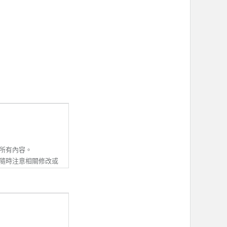
所有內容。
隨時注意相關修改或
並同意接受該等修改
除本服務條款內容之
動資訊。若會員收到