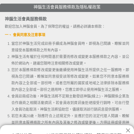
神腦生活會員服務條款及隱私權政策
神腦生活會員服務條款
歡迎您加入神腦會員，為了保障您的權益，請務必詳讀本條款：
一、 會員同意及注意事項
當您於神腦生活完成註冊手續成為神腦會員時，即視為已閱讀、瞭解並同
意接受本服務條款之所有內容。
神腦生活有權於任何時間基於需要而修改或變更本服務條款之內容，並公
佈於網站內，建議您隨時注意相關修改或變更。
您於本服務條款修改或變更後繼續使用神腦生活所提供之任一服務時，即
視為您已閱讀、瞭解並同意接受該等修改或變更。如果您不同意本服務條
款內容之全部或ㄧ部份時，或者您所屬的國家或地域之法律排除本服務條
款內容之全部或ㄧ部份之適用時，您應立即停止使用神腦生活之服務。
會員註冊成功後，神腦生活將不定期主動發送神腦(線上)、神腦關係企業及
合作廠商之相關活動資訊。若會員收到資訊後拒絕接受行銷時，可自行登
入會員功能取消，神腦生活將協助您，儘速取消該行銷訊息提供服務。
若您未滿20歲，除應符合上述規定外，並應於您的法定代理人閱讀、瞭解
並同意本服務條款之所有內容及其後之修改或變更後，方得註冊或使用神
腦生活。當您使用或繼續使用神腦生活所提供之任一服務時，即推定您的
我已詳讀並同意會員條款及隱私權條款