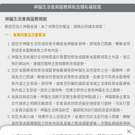
神腦生活會員服務條款及隱私權政策
神腦生活會員服務條款
歡迎您加入神腦會員，為了保障您的權益，請務必詳讀本條款：
一、 會員同意及注意事項
當您於神腦生活完成註冊手續成為神腦會員時，即視為已閱讀、瞭解並同
意接受本服務條款之所有內容。
神腦生活有權於任何時間基於需要而修改或變更本服務條款之內容，並公
佈於網站內，建議您隨時注意相關修改或變更。
您於本服務條款修改或變更後繼續使用神腦生活所提供之任一服務時，即
視為您已閱讀、瞭解並同意接受該等修改或變更。如果您不同意本服務條
款內容之全部或ㄧ部份時，或者您所屬的國家或地域之法律排除本服務條
款內容之全部或ㄧ部份之適用時，您應立即停止使用神腦生活之服務。
會員註冊成功後，神腦生活將不定期主動發送神腦(線上)、神腦關係企業及
合作廠商之相關活動資訊。若會員收到資訊後拒絕接受行銷時，可自行登
入會員功能取消，神腦生活將協助您，儘速取消該行銷訊息提供服務。
若您未滿20歲，除應符合上述規定外，並應於您的法定代理人閱讀、瞭解
並同意本服務條款之所有內容及其後之修改或變更後，方得註冊或使用神
腦生活。當您使用或繼續使用神腦生活所提供之任一服務時，即推定您的
我已詳讀並同意會員條款及隱私權條款