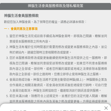
神腦生活會員服務條款及隱私權政策
神腦生活會員服務條款
歡迎您加入神腦會員，為了保障您的權益，請務必詳讀本條款：
一、 會員同意及注意事項
當您於神腦生活完成註冊手續成為神腦會員時，即視為已閱讀、瞭解並同
意接受本服務條款之所有內容。
神腦生活有權於任何時間基於需要而修改或變更本服務條款之內容，並公
佈於網站內，建議您隨時注意相關修改或變更。
您於本服務條款修改或變更後繼續使用神腦生活所提供之任一服務時，即
視為您已閱讀、瞭解並同意接受該等修改或變更。如果您不同意本服務條
款內容之全部或ㄧ部份時，或者您所屬的國家或地域之法律排除本服務條
款內容之全部或ㄧ部份之適用時，您應立即停止使用神腦生活之服務。
會員註冊成功後，神腦生活將不定期主動發送神腦(線上)、神腦關係企業及
合作廠商之相關活動資訊。若會員收到資訊後拒絕接受行銷時，可自行登
入會員功能取消，神腦生活將協助您，儘速取消該行銷訊息提供服務。
若您未滿20歲，除應符合上述規定外，並應於您的法定代理人閱讀、瞭解
並同意本服務條款之所有內容及其後之修改或變更後，方得註冊或使用神
腦生活。當您使用或繼續使用神腦生活所提供之任一服務時，即推定您的
我已詳讀並同意會員條款及隱私權條款