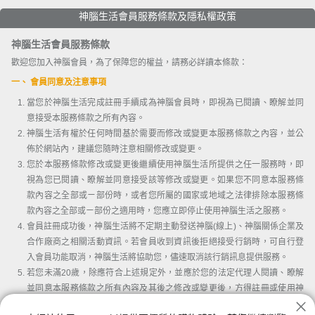
神腦生活會員服務條款及隱私權政策
神腦生活會員服務條款
歡迎您加入神腦會員，為了保障您的權益，請務必詳讀本條款：
一、 會員同意及注意事項
當您於神腦生活完成註冊手續成為神腦會員時，即視為已閱讀、瞭解並同
意接受本服務條款之所有內容。
神腦生活有權於任何時間基於需要而修改或變更本服務條款之內容，並公
佈於網站內，建議您隨時注意相關修改或變更。
您於本服務條款修改或變更後繼續使用神腦生活所提供之任一服務時，即
視為您已閱讀、瞭解並同意接受該等修改或變更。如果您不同意本服務條
款內容之全部或ㄧ部份時，或者您所屬的國家或地域之法律排除本服務條
款內容之全部或ㄧ部份之適用時，您應立即停止使用神腦生活之服務。
會員註冊成功後，神腦生活將不定期主動發送神腦(線上)、神腦關係企業及
合作廠商之相關活動資訊。若會員收到資訊後拒絕接受行銷時，可自行登
入會員功能取消，神腦生活將協助您，儘速取消該行銷訊息提供服務。
若您未滿20歲，除應符合上述規定外，並應於您的法定代理人閱讀、瞭解
並同意本服務條款之所有內容及其後之修改或變更後，方得註冊或使用神
腦生活。當您使用或繼續使用神腦生活所提供之任一服務時，即推定您的
我已詳讀並同意會員條款及隱私權條款