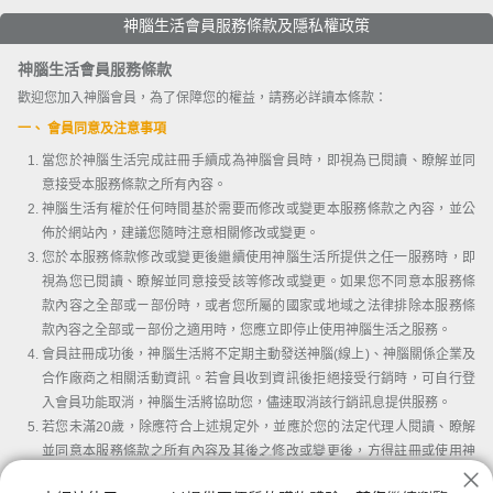
神腦生活會員服務條款及隱私權政策
神腦生活會員服務條款
歡迎您加入神腦會員，為了保障您的權益，請務必詳讀本條款：
一、 會員同意及注意事項
當您於神腦生活完成註冊手續成為神腦會員時，即視為已閱讀、瞭解並同
意接受本服務條款之所有內容。
神腦生活有權於任何時間基於需要而修改或變更本服務條款之內容，並公
佈於網站內，建議您隨時注意相關修改或變更。
您於本服務條款修改或變更後繼續使用神腦生活所提供之任一服務時，即
視為您已閱讀、瞭解並同意接受該等修改或變更。如果您不同意本服務條
款內容之全部或ㄧ部份時，或者您所屬的國家或地域之法律排除本服務條
款內容之全部或ㄧ部份之適用時，您應立即停止使用神腦生活之服務。
會員註冊成功後，神腦生活將不定期主動發送神腦(線上)、神腦關係企業及
合作廠商之相關活動資訊。若會員收到資訊後拒絕接受行銷時，可自行登
入會員功能取消，神腦生活將協助您，儘速取消該行銷訊息提供服務。
若您未滿20歲，除應符合上述規定外，並應於您的法定代理人閱讀、瞭解
並同意本服務條款之所有內容及其後之修改或變更後，方得註冊或使用神
腦生活。當您使用或繼續使用神腦生活所提供之任一服務時，即推定您的
我已詳讀並同意會員條款及隱私權條款