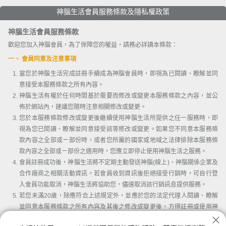
神腦生活會員服務條款及隱私權政策
神腦生活會員服務條款
歡迎您加入神腦會員，為了保障您的權益，請務必詳讀本條款：
一、 會員同意及注意事項
當您於神腦生活完成註冊手續成為神腦會員時，即視為已閱讀、瞭解並同
意接受本服務條款之所有內容。
神腦生活有權於任何時間基於需要而修改或變更本服務條款之內容，並公
佈於網站內，建議您隨時注意相關修改或變更。
您於本服務條款修改或變更後繼續使用神腦生活所提供之任一服務時，即
視為您已閱讀、瞭解並同意接受該等修改或變更。如果您不同意本服務條
款內容之全部或ㄧ部份時，或者您所屬的國家或地域之法律排除本服務條
款內容之全部或ㄧ部份之適用時，您應立即停止使用神腦生活之服務。
會員註冊成功後，神腦生活將不定期主動發送神腦(線上)、神腦關係企業及
合作廠商之相關活動資訊。若會員收到資訊後拒絕接受行銷時，可自行登
入會員功能取消，神腦生活將協助您，儘速取消該行銷訊息提供服務。
若您未滿20歲，除應符合上述規定外，並應於您的法定代理人閱讀、瞭解
並同意本服務條款之所有內容及其後之修改或變更後，方得註冊或使用神
腦生活。當您使用或繼續使用神腦生活所提供之任一服務時，即推定您的
我已詳讀並同意會員條款及隱私權條款