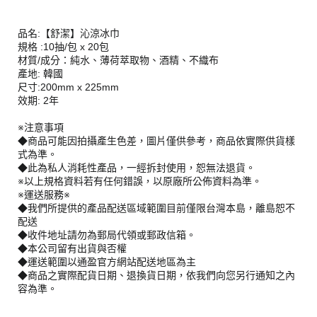
品名:【舒潔】沁涼冰巾
規格 :10抽/包 x 20包
材質/成分：純水、薄荷萃取物、酒精、不織布
產地: 韓國
尺寸:200mm x 225mm
效期: 2年
※注意事項
◆商品可能因拍攝產生色差，圖片僅供參考，商品依實際供貨樣
式為準。
◆此為私人消耗性產品，一經拆封使用，恕無法退貨。
※以上規格資料若有任何錯誤，以原廠所公佈資料為準。
※運送服務※
◆我們所提供的產品配送區域範圍目前僅限台灣本島，離島恕不
配送
◆收件地址請勿為郵局代領或郵政信箱。
◆本公司留有出貨與否權
◆運送範圍以通盈官方網站配送地區為主
◆商品之實際配貨日期、退換貨日期，依我們向您另行通知之內
容為準。