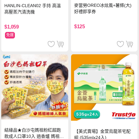
麥當勞OREO冰炫風+薯條(大)
HANLIN-CLEAN02 手持 高溫
好禮即享券
高壓蒸汽清洗機
$125
$1,059
免運
結緣品★白沙屯媽祖粉紅超跑
【美式賣場】金萱烏龍茶宅配
款成人口罩10入 過香爐 媽祖加
組 (535mlx24入)