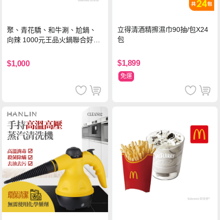
立得清酒精擦濕巾90抽/包X24
聚、青花驕、和牛涮、尬鍋、
包
向辣 1000元王品火鍋聯合好禮
即享券(一次抵用型)
$1,899
$1,000
免運