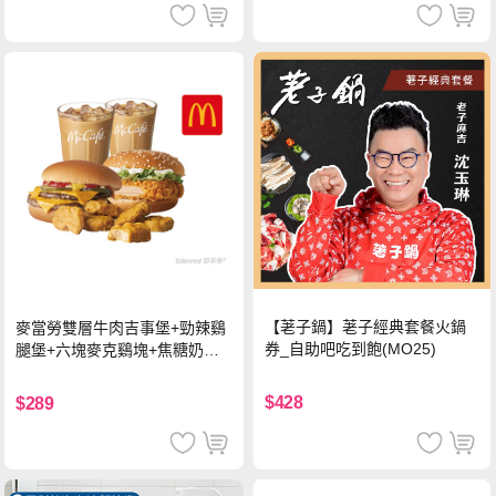
【荖子鍋】荖子經典套餐火鍋
麥當勞雙層牛肉吉事堡+勁辣鷄
券_自助吧吃到飽(MO25)
腿堡+六塊麥克鷄塊+焦糖奶茶
(冰)*2 好禮即享券
$428
$289