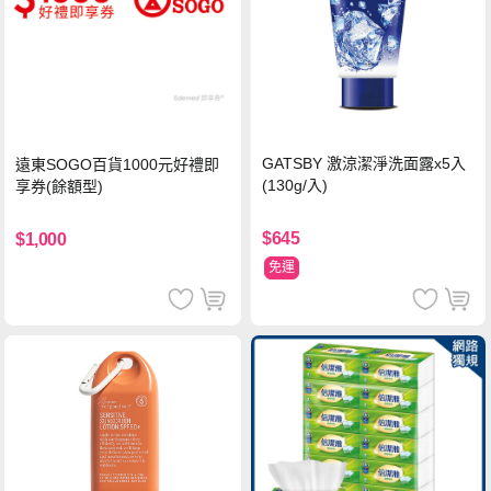
GATSBY 激涼潔淨洗面露x5入
遠東SOGO百貨1000元好禮即
(130g/入)
享券(餘額型)
$645
$1,000
免運