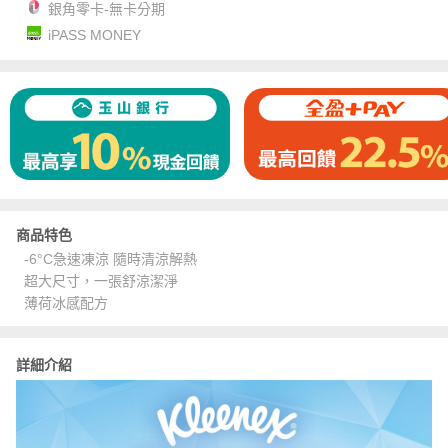
銀角零卡-無卡分期
iPASS MONEY
商品特色
-6°C急速凍涼 隨時清涼解熱
超大尺寸，一張舒涼潔淨
薄荷冰感配方
詳細介紹