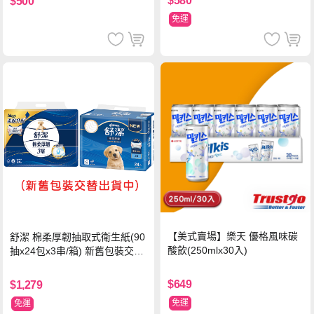
$580
$500
免運
【美式賣場】樂天 優格風味碳
舒潔 棉柔厚韌抽取式衛生紙(90
酸飲(250mlx30入)
抽x24包x3串/箱) 新舊包裝交替
出貨
$649
$1,279
免運
免運