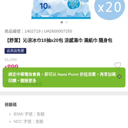
商品編號：1402719 | UA2600007255
【舒潔】沁涼冰巾10抽x20包 涼感濕巾 濕紙巾 隨身包
此商品免運
1,299
$
899
$
收藏
綁定中華電信會員，即可以 Hami Point 折抵消費，再享加碼
回饋。
瞭解更多
※不適用優惠券
檢驗碼
BSMI 字號：
免驗
NCC 字號：
免驗