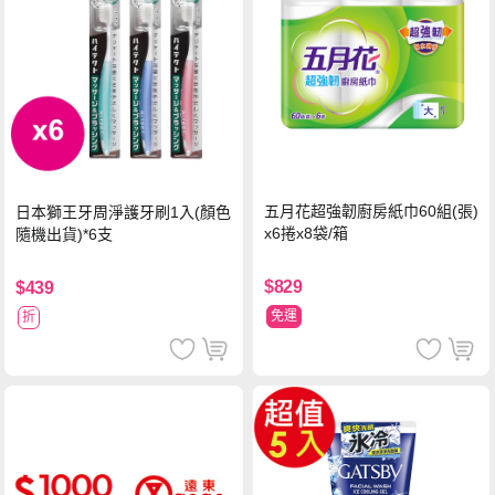
五月花超強韌廚房紙巾60組(張)
日本獅王牙周淨護牙刷1入(顏色
x6捲x8袋/箱
隨機出貨)*6支
$829
$439
免運
折