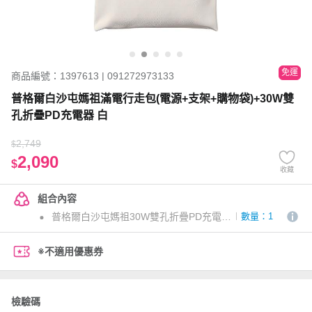
免運
商品編號：1397613 | 091272973133
普格爾白沙屯媽祖滿電行走包(電源+支架+購物袋)+30W雙
孔折疊PD充電器 白
2,749
$
2,090
$
收藏
組合內容
普格爾白沙屯媽祖30W雙孔折疊PD充電器 白
數量：1
※不適用優惠券
檢驗碼