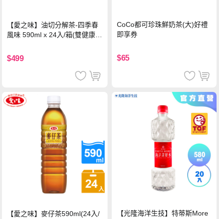
CoCo都可珍珠鮮奶茶(大)好禮
【愛之味】油切分解茶-四季春
即享券
風味 590ml x 24入/箱(雙健康認
證四季春茶)
$65
$499
【光隆海洋生技】特蒂斯More
【愛之味】麥仔茶590ml(24入/