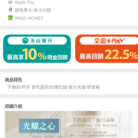
Apple Pay
銀角零卡-無卡分期
iPASS MONEY
商品特色
手機架/杯架 舉托握把/防爆拉鍊 擴大夾層/煞車輪
詳細介紹