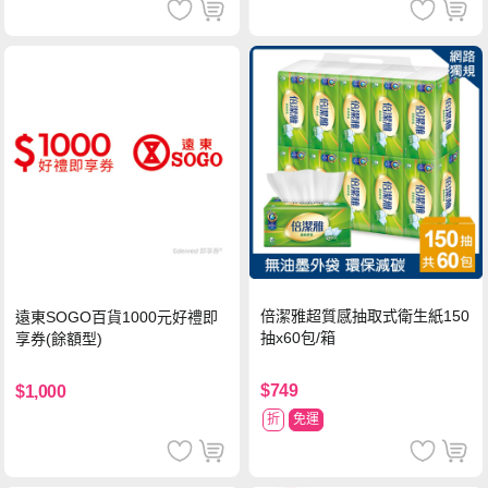
倍潔雅超質感抽取式衛生紙150
遠東SOGO百貨1000元好禮即
抽x60包/箱
享券(餘額型)
$749
$1,000
折
免運