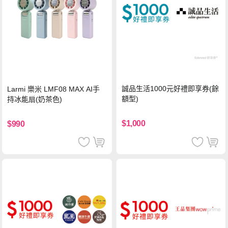
誠品生活1000元好禮即享券(餘
Larmi 樂米 LMF08 MAX AI手
額型)
持冰能扇(奶茶色)
$1,000
$990