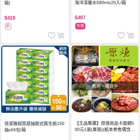
海洋深層水580mlx20入/箱
箱)
$497
$419
免運
折
售完，補貨中
【王品集團】原燒商品卡面額5
倍潔雅超質感抽取式衛生紙150
00元1張(單張)(紙本券售價含平
抽x56包/箱
台物流處理費用)