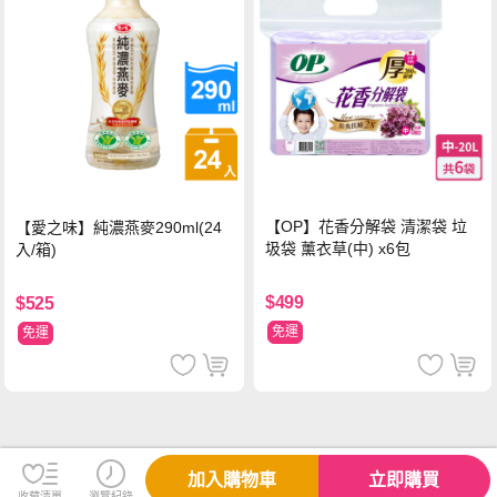
【OP】花香分解袋 清潔袋 垃
【愛之味】純濃燕麥290ml(24
圾袋 薰衣草(中) x6包
入/箱)
$499
$525
免運
免運
加入購物車
立即購買
收藏清單
瀏覽紀錄