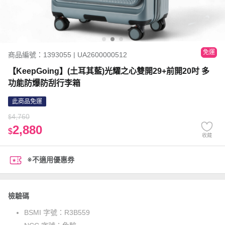
免運
商品編號：1393055 | UA2600000512
【KeepGoing】(土耳其藍)光耀之心雙開29+前開20吋 多
功能防爆防刮行李箱
此商品免運
4,760
$
2,880
$
收藏
※不適用優惠券
檢驗碼
BSMI 字號：
R3B559