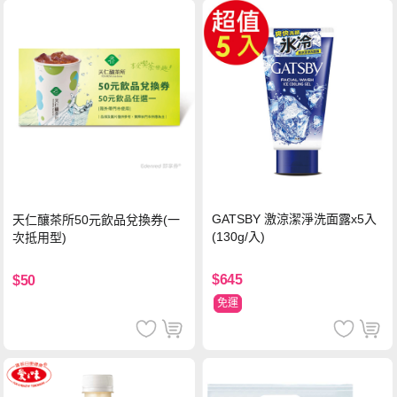
GATSBY 激涼潔淨洗面露x5入
天仁釀茶所50元飲品兌換券(一
(130g/入)
次抵用型)
$645
$50
免運