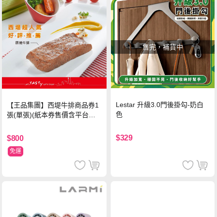
售完，補貨中
Lestar 升級3.0門後掛勾-奶白
【王品集團】西堤牛排商品券1
色
張(單張)(紙本券售價含平台物
流處理費用)
$329
$800
免運