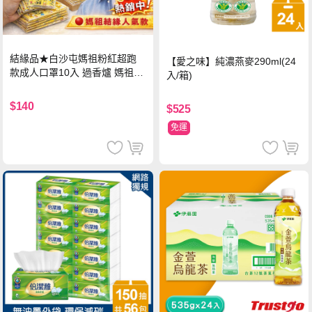
結緣品★白沙屯媽祖粉紅超跑
【愛之味】純濃燕麥290ml(24
款成人口罩10入 過香爐 媽祖加
入/箱)
持
$140
$525
免運