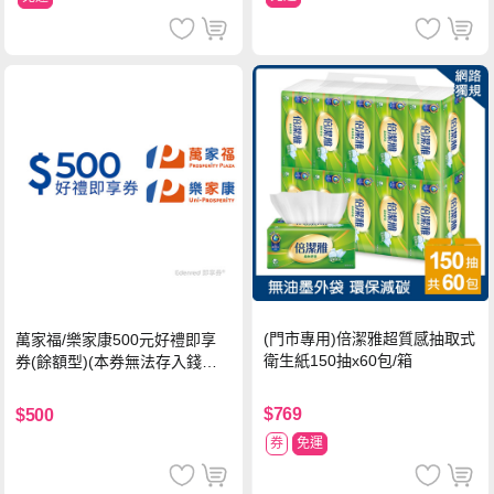
(門市專用)倍潔雅超質感抽取式
萬家福/樂家康500元好禮即享
衛生紙150抽x60包/箱
券(餘額型)(本券無法存入錢包
中使用)
$769
$500
券
免運