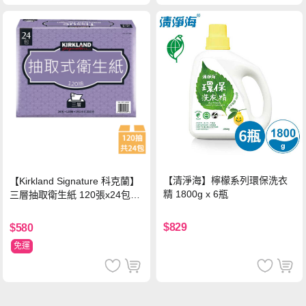
【清淨海】檸檬系列環保洗衣
【Kirkland Signature 科克蘭】
精 1800g x 6瓶
三層抽取衛生紙 120張x24包x1
串
$829
$580
免運