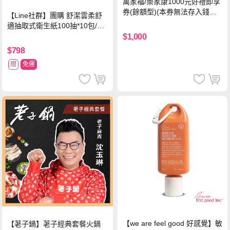
萬家福/樂家康1000元好禮即享
券(餘額型)(本券無法存入錢包
【Line社群】團購 舒潔雲柔舒
中使用)
適抽取式衛生紙100抽*10包/6
串*箱
$1,000
$798
贈
免運
【we are feel good 好感覺】敏
【荖子鍋】荖子經典套餐火鍋