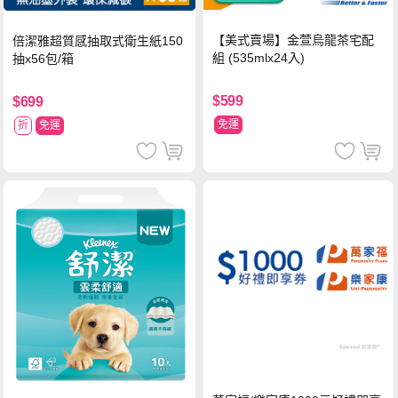
【美式賣場】金萱烏龍茶宅配
倍潔雅超質感抽取式衛生紙150
組 (535mlx24入)
抽x56包/箱
$599
$699
免運
折
免運