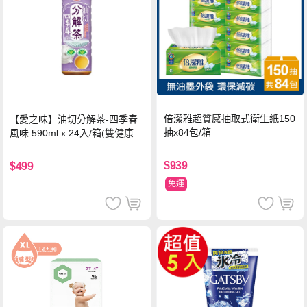
倍潔雅超質感抽取式衛生紙150
【愛之味】油切分解茶-四季春
抽x84包/箱
風味 590ml x 24入/箱(雙健康認
證四季春茶)
$939
$499
免運