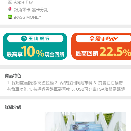
Apple Pay
銀角零卡-無卡分期
iPASS MONEY
商品特色
1. 採用雙齒防爆/防盜拉鏈 2. 內裝採用陶絨布料 3. 前置左右輪帶
有煞車功能 4. 抗摔避震煞車靜音輪 5. USB可充電TSA海關密碼鎖
詳細介紹