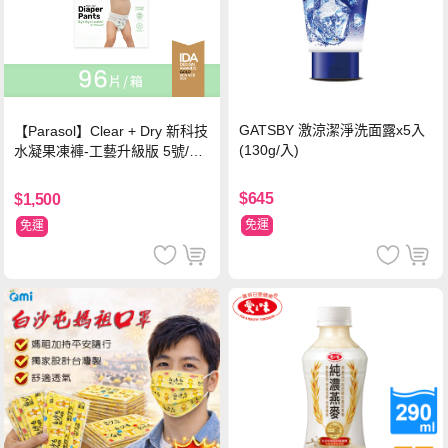
GATSBY 激涼潔淨洗面露x5入
【Parasol】Clear + Dry 新科技
(130g/入)
水凝果凍褲-工藝升級版 5號/XL
超值禮盒組 (96片)
$645
$1,500
免運
免運