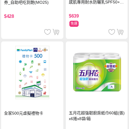
感肌專用耐水防曬乳SPF50+ 7
券_自助吧吃到飽(MO25)
5ml/瓶 X1瓶
$639
$428
免運
五月花超強韌廚房紙巾60組(張)
全家500元虛擬禮物卡
x6捲x8袋/箱