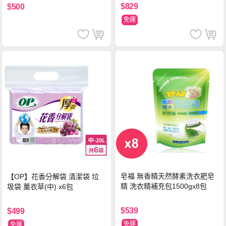
$829
$500
免運
皂福 無香精天然酵素洗衣肥皂
【OP】花香分解袋 清潔袋 垃
精 洗衣精補充包1500gx8包
圾袋 薰衣草(中) x6包
$539
$499
免運
免運