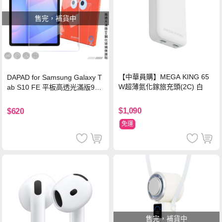
售完，補貨中
【中華員購】MEGA KING 65
DAPAD for Samsung Galaxy T
W超薄氮化鎵旅充頭(2C) 白
ab S10 FE 平板高透光滿版9H
鋼化玻璃保護貼
$1,090
$620
免運
售完，補貨中