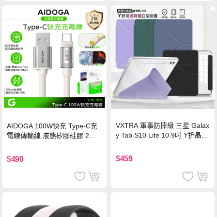
VXTRA 軍事防摔級 三星 Galax
AIDOGA 100W快充 Type-C充
y Tab S10 Lite 10.9吋 Y折晶透
電線傳輸線 液態矽膠硅膠 2M
背蓋立架皮套 含筆槽(經典黑)
支援iPhone17/安卓/手機/平板
$459
$490