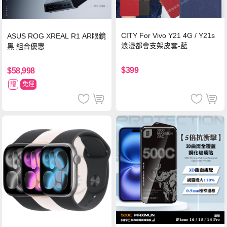
CITY For Vivo Y21 4G / Y21s
ASUS ROG XREAL R1 AR眼鏡
浪漫都會支架皮套-藍
黑 組合優惠
$399
$58,998
贈
免運