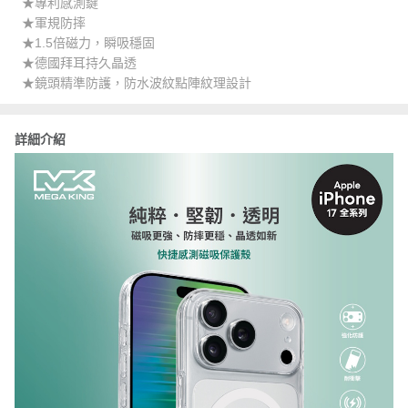
★專利感測鍵
★軍規防摔
★1.5倍磁力，瞬吸穩固
★德國拜耳持久晶透
★鏡頭精準防護，防水波紋點陣紋理設計
詳細介紹