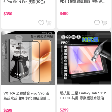
PD3.1充電線傳輸線 液態矽膠
6 Pro SKIN Pro 皮套(藍色)
硅膠 2M 支援iPhone17/安卓/手
機/平板/筆電
$490
$350
超抗刮 三星 Galaxy Tab S11/S
VXTRA 全膠貼合 vivo V70 滿
10 Lite 共用 專業版疏水疏油9
版疏水疏油9H鋼化頂級玻璃貼
H鋼化玻璃膜 平板玻璃貼
保護貼(黑)
$299
$299