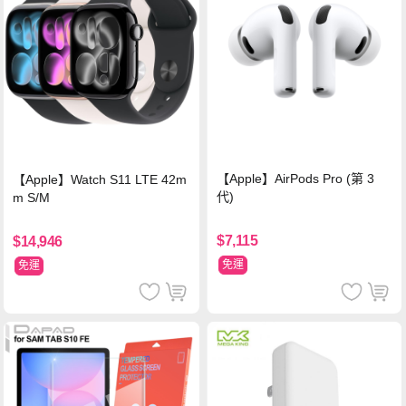
【Apple】AirPods Pro (第 3
【Apple】Watch S11 LTE 42m
代)
m S/M
$7,115
$14,946
免運
免運