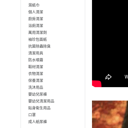
濕紙巾
個人清潔
廚房清潔
浴廁清潔
萬用清潔劑
袖珍包面紙
抗菌除蟲除臭
清潔用具
防水噴霧
鞋材清潔
衣物清潔
保養清潔
洗沐用品
嬰幼兒尿褲
嬰幼兒清潔用品
貼身衛生用品
口罩
成人紙尿褲