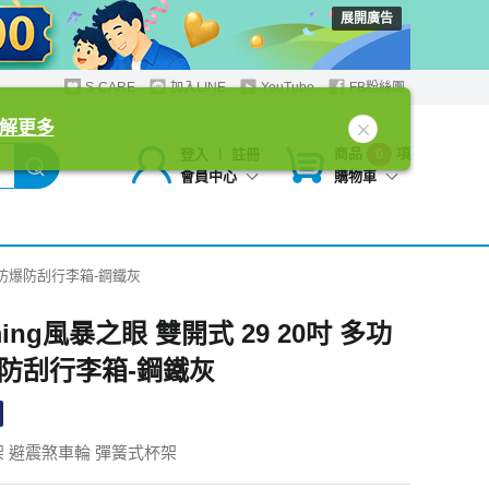
展開廣告
S-CARE
加入LINE
YouTube
FB粉絲團
解更多
商品
項
登入
︱
註冊
0
購物車
會員中心
多功能防爆防刮行李箱-鋼鐵灰
ming風暴之眼 雙開式 29 20吋 多功
防刮行李箱-鋼鐵灰
架 避震煞車輪 彈簧式杯架