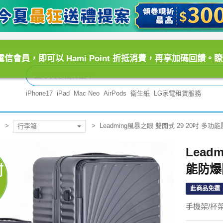
信會員，即可以 Hami Point 折抵消費，再享加碼回饋。
瞭
iPhone17
iPad
Mac Neo
AirPods
衛生紙
LG家電租賃服務
Leadming風暴之眼 雙開式 29 20吋 
行李箱
Lead
能防爆
此商品免運
手機架/杯