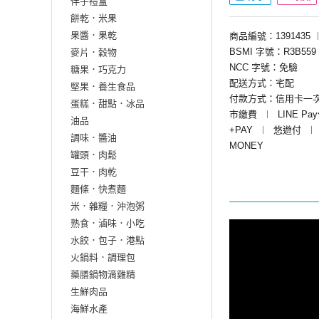
伴手禮盒
餅乾．米果
果醬．果乾
商品編號：1391435
BSMI 字號：R3B559
麥片．穀物
NCC 字號：免驗
糖果．巧克力
配送方式：宅配
堅果．養生食品
付款方式：信用卡一
蛋糕．甜點．冰品
市繳費
︱
LINE Pa
油品
+PAY
︱
悠遊付
︱
調味．醬油
MONEY
罐頭．肉鬆
豆干．肉乾
麵條．快煮麵
米．雜糧．沖泡粥
熟食．滷味．小吃
水餃．包子．港點
火鍋料．調理包
藥膳鍋物滴雞精
生鮮肉品
海鮮水產