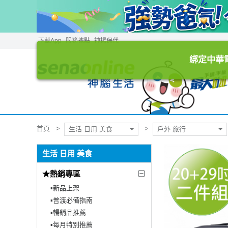
下載App
服務據點
神揚保代
綁定中華電
首頁
生活 日用 美食
戶外 旅行
生活 日用 美食
★熱銷專區
▪︎新品上架
▪︎普渡必備指南
▪︎暢銷品推薦
▪︎每月特別推薦