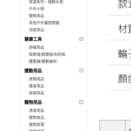
保溫系列‧運動水壺
戶外小物
寵物用品
其他戶外露營周邊
涼感用品
健康工具
舒緩用品
按摩儀/筋膜槍/刮痧板
體重機/運動器材
運動用品
球類用品
健身用品
瑜珈用品
寵物用品
清潔用品
寵物食品
寵物家電