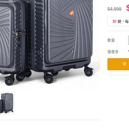
$4,998
30
期，每
數量
優惠券