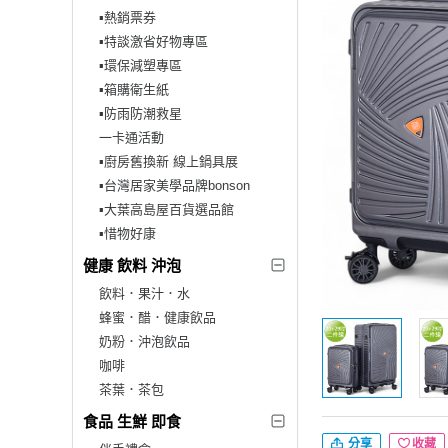
▪︎熱銷票券
▪︎特談激省好物專區
▪︎環保減塑專區
▪︎箱購衛生紙
▪︎防雨防潮救星
一卡通活動
▪︎廚房舊換新 線上鍋具展
▪︎台灣居家美學品牌bonson
▪︎大葉高島屋百貨選品館
▪︎惜物好康
健康 飲料 沖泡
飲料．果汁．水
蜂蜜．醋．健康飲品
奶粉．沖泡飲品
咖啡
茶葉．茶包
食品 生鮮 即食
分享
收藏