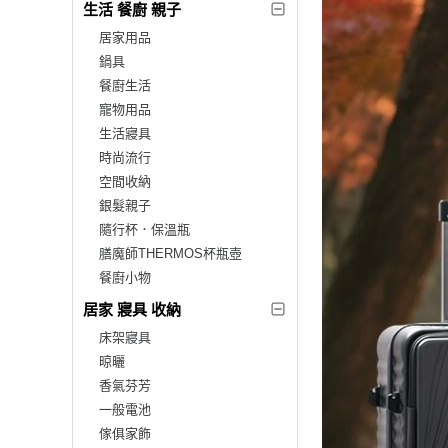
生活 餐廚 親子
居家用品
鍋具
餐廚生活
寵物用品
生活寢具
時尚流行
空間收納
銀髮親子
隨行杯．保溫瓶
膳魔師THERMOS杯瓶壺
餐廚小物
居家 寢具 收納
床架寢具
晾曬
香氣芬芳
一般電池
傢俱家飾