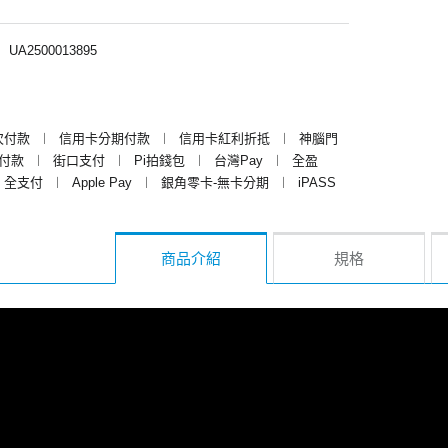
︱
UA2500013895
次付款
︱
信用卡分期付款
︱
信用卡紅利折抵
︱
神腦門
y付款
︱
街口支付
︱
Pi拍錢包
︱
台灣Pay
︱
全盈
全支付
︱
Apple Pay
︱
銀角零卡-無卡分期
︱
iPASS
商品介紹
規格