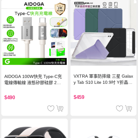
VXTRA 軍事防摔級 三星 Galax
AIDOGA 100W快充 Type-C充
y Tab S10 Lite 10.9吋 Y折晶透
電線傳輸線 液態矽膠硅膠 2M
背蓋立架皮套 含筆槽(經典黑)
支援iPhone17/安卓/手機/平板
$459
$490