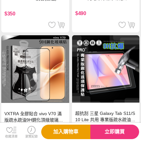
硅膠 2M 支援iPhone17/安卓/手
機/平板/筆電
$490
$350
超抗刮 三星 Galaxy Tab S11/S
VXTRA 全膠貼合 vivo V70 滿
10 Lite 共用 專業版疏水疏油9
版疏水疏油9H鋼化頂級玻璃貼
H鋼化玻璃膜 平板玻璃貼
保護貼(黑)
加入購物車
立即購買
$299
$299
收藏清單
瀏覽紀錄