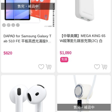
售完，補貨中
【中華員購】MEGA KING 65
DAPAD for Samsung Galaxy T
W超薄氮化鎵旅充頭(2C) 白
ab S10 FE 平板高透光滿版9H
鋼化玻璃保護貼
$1,090
$620
免運
售完，補貨中