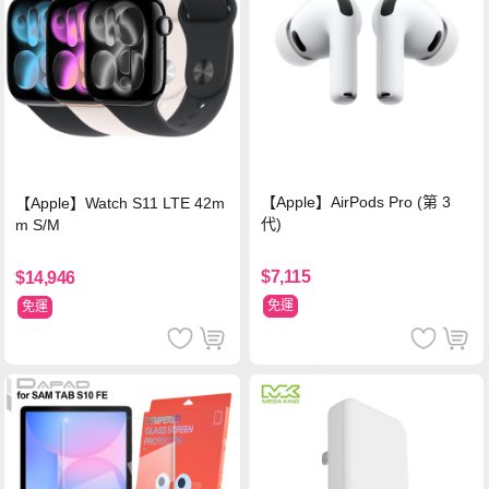
【Apple】AirPods Pro (第 3
【Apple】Watch S11 LTE 42m
代)
m S/M
$7,115
$14,946
免運
免運