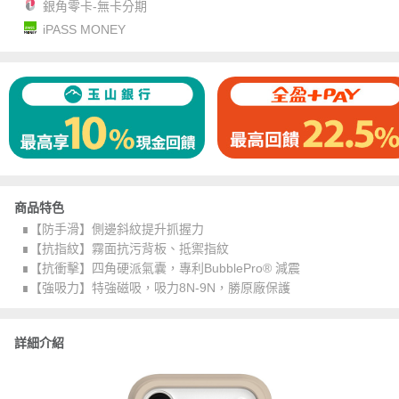
銀角零卡-無卡分期
iPASS MONEY
商品特色
∎【防手滑】側邊斜紋提升抓握力
∎【抗指紋】霧面抗污背板、抵禦指紋
∎【抗衝擊】四角硬派氣囊，專利BubblePro® 減震
∎【強吸力】特強磁吸，吸力8N-9N，勝原廠保護
詳細介紹