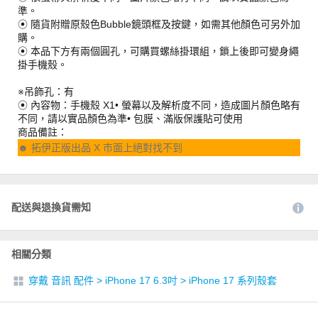
準。
⦿ 隨貨附贈原殼色Bubble鏡頭框及按鍵，如需其他顏色可另外加
購。
⦿ 本品下方有兩個圓孔，可購買螺絲掛環組，鎖上後即可變身繩
掛手機殼。
※吊飾孔：有
⦿ 內容物：手機殼 X1• 螢幕以及解析度不同，造成圖片顏色略有
不同，請以實品顏色為準• 包膜、滿版保護貼可使用
商品備註：
☻ 拓伊正版出品 X 市面上絕對找不到
配送與退換貨需知
相關分類
穿戴 音訊 配件
>
iPhone 17 6.3吋
>
iPhone 17 系列殼套