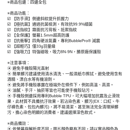
※商品包邊：四邊全包
※商品功能：
☑️ 【防手滑】側邊斜紋提升抓握力
☑️ 【極抗菌】通過抗菌檢測，有效抗99.9%細菌
☑️ 【抗指紋】霧面抗污背板、抵禦指紋
☑️ 【全保護】螢幕1.5mm超高防護
☑️ 【抗衝擊】四角硬派氣囊，專利BubblePro® 減震
☑️ 【超輕巧】僅33g羽量級
☑️ 【強吸力】特強磁吸，吸力8N-9N，勝原廠保護殼
※注意事項：
⦿ 避免手機殼陽光直射
⦿ 簡單髒污建議使用清水清洗、一般濕紙巾擦拭，避免使用含有
酒精、漂白水等有機溶劑。
⦿ 避免將手機殼暴露在極端外在條件下，例如高溫、高濕。
⦿ 油膩、手汗、抽菸等皆也可能使手機殼玷污。
⦿ 手機殼側邊採用專利Bubble TPU，可大幅增加抗震及止滑效
果，此材質不具備抗汙效果，若沾染色素、髒污(EX：口紅、牛
仔褲色素、包包內髒污)，將不易清潔、甚至無法完全清理掉髒
污，擔心染色明顯的消費者，建議選擇深色款式。
※商品備註：
⦿ 依螢幕與解析度不同，圖片顏色略有不同，請以實品顏色為