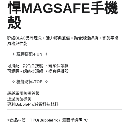
悍MAGSAFE手機
殼
延續BLAC品牌理念，活力經典兼備。融合潮流經典，完美平衡
風格與性能
✧ 玩轉搭配-FUN ✧
可搭配 - 鋁合金按鍵 、鏡頭保護框
可添購 - 螺絲掛環組 ，變身繩掛殼
✧ 機能防摔-TOP ✧
超越軍規防摔等級
通過抗菌檢測
專利BubblePro減震科技材料
※商品材質：TPU(BubblePro)+霧面半透明PC