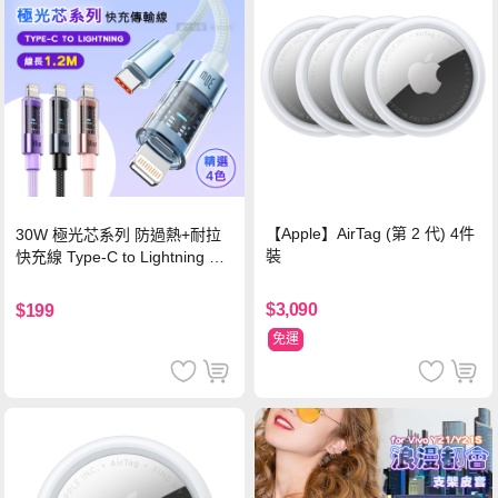
【Apple】AirTag (第 2 代) 4件
30W 極光芯系列 防過熱+耐拉
裝
快充線 Type-C to Lightning 傳
輸充電線(1.2M)黑色
$3,090
$199
免運