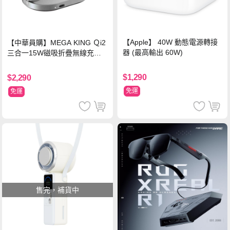
【Apple】 40W 動態電源轉接
【中華員購】MEGA KING Ｑi2
器 (最高輸出 60W)
三合一15W磁吸折疊無線充電
支架 黑
$1,290
$2,290
免運
免運
售完，補貨中