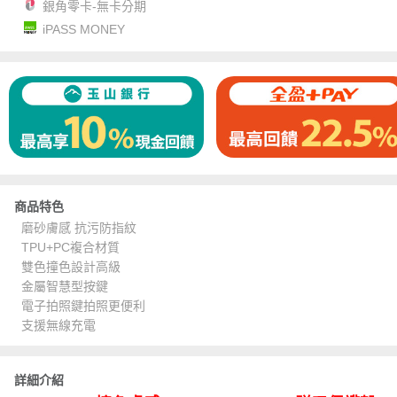
銀角零卡-無卡分期
iPASS MONEY
商品特色
磨砂膚感 抗污防指紋
TPU+PC複合材質
雙色撞色設計高級
金屬智慧型按鍵
電子拍照鍵拍照更便利
支援無線充電
詳細介紹