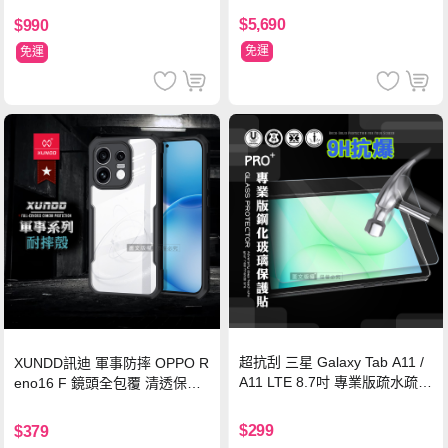
$5,690
$990
免運
免運
超抗刮 三星 Galaxy Tab A11 /
XUNDD訊迪 軍事防摔 OPPO R
A11 LTE 8.7吋 專業版疏水疏油
eno16 F 鏡頭全包覆 清透保護
9H鋼化玻璃膜 平板玻璃貼
殼 手機殼(夜幕黑)
$299
$379