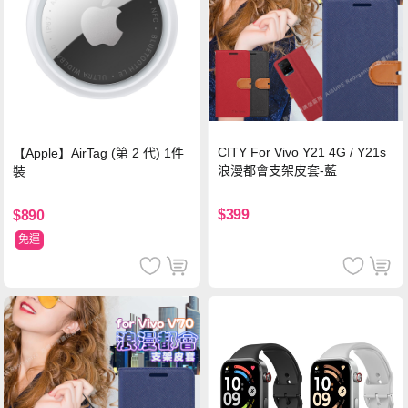
CITY For Vivo Y21 4G / Y21s
【Apple】AirTag (第 2 代) 1件
浪漫都會支架皮套-藍
裝
$399
$890
免運