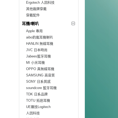
Ergotech 人因科技
其他廠牌穿戴
穿戴配件
耳機/喇叭
Apple 專用
aibo鈞嵐耳機喇叭
HANLIN 無線耳機
JVC 日本時尚
Jabees藍牙耳機
MI 小米耳機
OPPO 真無線耳機
SAMSUNG 高音質
SONY 日系質感
soundcore 藍牙耳機
TDK 日系品牌
TOTU 拓途耳機
UE羅技Logitech
人因科技