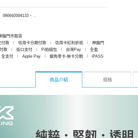
︱
090692004133、090692009133
神腦門市取貨
次付款
︱
信用卡分期付款
︱
信用卡紅利折抵
︱
神腦門
y付款
︱
街口支付
︱
Pi拍錢包
︱
台灣Pay
︱
全盈
全支付
︱
Apple Pay
︱
銀角零卡-無卡分期
︱
iPASS
商品介紹
規格