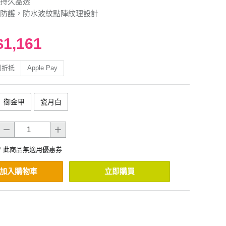
持久晶透
防護，防水波紋點陣紋理設計
$1,161
利折抵
Apple Pay
御金甲
瓷月白
* 此商品無適用優惠券
加入購物車
立即購買