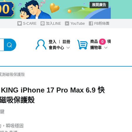
展開廣告
S-CARE
加入LINE
YouTube
FB粉絲團
商品
項
登入
︱
註冊
0
購物車
會員中心
9 快捷感測磁吸保護殼
KING iPhone 17 Pro Max 6.9 快
磁吸保護殼
鍵
磁力，瞬吸穩固