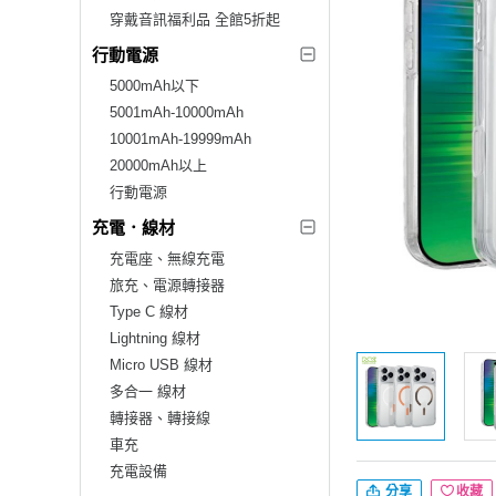
穿戴音訊福利品 全館5折起
行動電源
5000mAh以下
5001mAh-10000mAh
10001mAh-19999mAh
20000mAh以上
行動電源
充電．線材
充電座、無線充電
旅充、電源轉接器
Type C 線材
Lightning 線材
Micro USB 線材
多合一 線材
轉接器、轉接線
車充
充電設備
分享
收藏