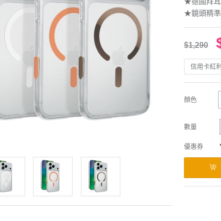
★德國拜耳
★鏡頭精準
$1,290
信用卡紅
顏色
數量
優惠券