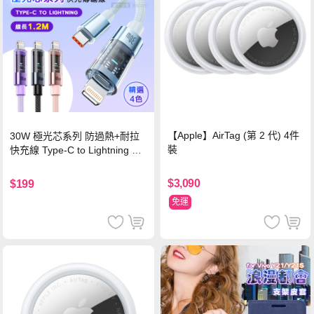
【Apple】AirTag (第 2 代) 4件
30W 極光芯系列 防過熱+耐拉
裝
快充線 Type-C to Lightning 傳
輸充電線(1.2M)黑色
$3,090
$199
免運