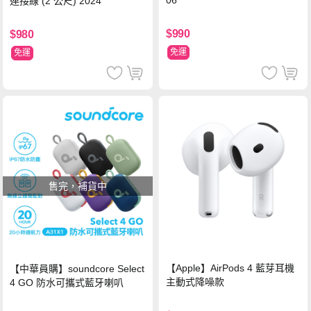
06
連接線 (2 公尺) 2024
$990
$980
免運
免運
售完，補貨中
【Apple】AirPods 4 藍芽耳機
【中華員購】soundcore Select
主動式降噪款
4 GO 防水可攜式藍牙喇叭