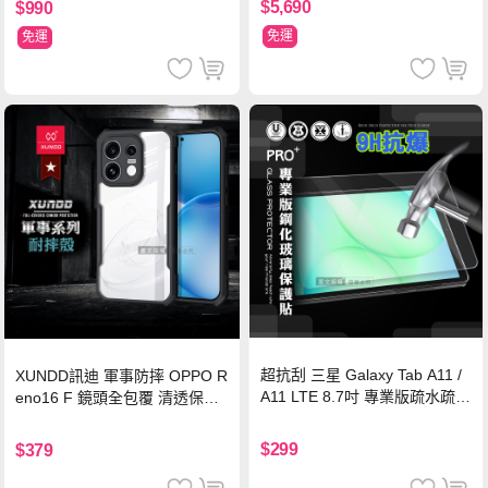
$5,690
$990
免運
免運
超抗刮 三星 Galaxy Tab A11 /
XUNDD訊迪 軍事防摔 OPPO R
A11 LTE 8.7吋 專業版疏水疏油
eno16 F 鏡頭全包覆 清透保護
9H鋼化玻璃膜 平板玻璃貼
殼 手機殼(夜幕黑)
$299
$379