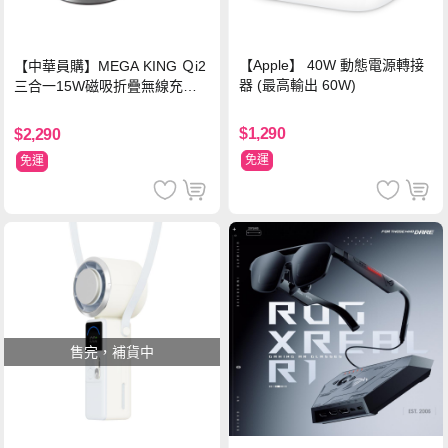
【Apple】 40W 動態電源轉接
【中華員購】MEGA KING Ｑi2
器 (最高輸出 60W)
三合一15W磁吸折疊無線充電
支架 黑
$1,290
$2,290
免運
免運
售完，補貨中