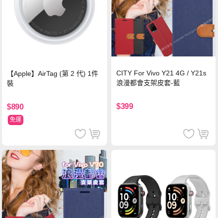
CITY For Vivo Y21 4G / Y21s
【Apple】AirTag (第 2 代) 1件
浪漫都會支架皮套-藍
裝
$399
$890
免運