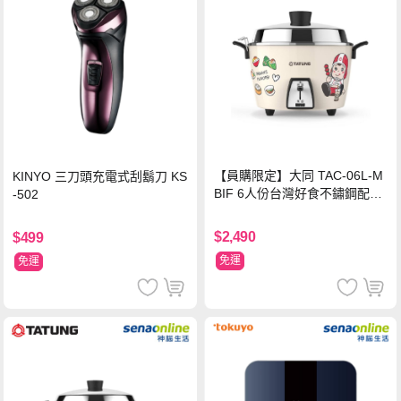
【員購限定】大同 TAC-06L-M
KINYO 三刀頭充電式刮鬍刀 KS
BIF 6人份台灣好食不鏽鋼配件
-502
電鍋
$2,490
$499
免運
免運