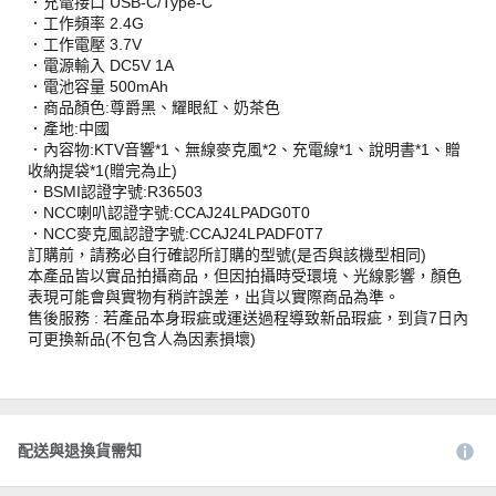
．充電接口 USB-C/Type-C
．工作頻率 2.4G
．工作電壓 3.7V
．電源輸入 DC5V 1A
．電池容量 500mAh
．商品顏色:尊爵黑、耀眼紅、奶茶色
．產地:中國
．內容物:KTV音響*1、無線麥克風*2、充電線*1、說明書*1、贈
收納提袋*1(贈完為止)
．BSMI認證字號:R36503
．NCC喇叭認證字號:CCAJ24LPADG0T0
．NCC麥克風認證字號:CCAJ24LPADF0T7
訂購前，請務必自行確認所訂購的型號(是否與該機型相同)
本產品皆以實品拍攝商品，但因拍攝時受環境、光線影響，顏色
表現可能會與實物有稍許誤差，出貨以實際商品為準。
售後服務 : 若產品本身瑕疵或運送過程導致新品瑕疵，到貨7日內
可更換新品(不包含人為因素損壞)
配送與退換貨需知