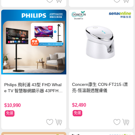
Concern康生 CON-FT215 i漂
Philips 飛利浦 43型 FHD Whal
亮-恆溫靚透醒膚儀
e TV 智慧聯網顯示器 43PFH6
220 ★立架組合(含立架安裝)
$2,490
$10,990
免運
免運