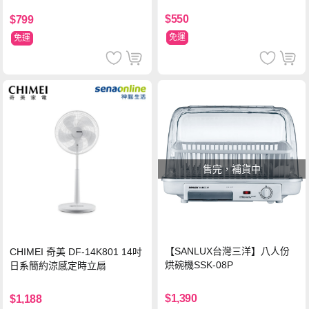
$550
$799
免運
免運
售完，補貨中
【SANLUX台灣三洋】八人份
CHIMEI 奇美 DF-14K801 14吋
烘碗機SSK-08P
日系簡約涼感定時立扇
$1,390
$1,188