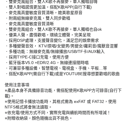
．雙麥克風組合，雙人K歌不再搶麥，單人獨唱自嗨
．雙人對唱感情更加溫，搭配K歌APP(自行下載)
．麥克風高靈敏度音質清晰，媲美歌星原音
．附兩組無線麥克風，雙人同步歡唱
．麥克風高靈敏度音質清晰
．雙麥克風組合，雙人K歌不再搶麥，單人獨唱也自ok
．優美人聲，盡情歡唱，環繞立體聲，完美呈現
．採用DSP處理，支援聲音變化，滿足您的娛樂需求
．多種變聲音效， KTV/原唱/女變男/男變女/蘿莉音/魔獸音混響
．多種功能：無線麥克風/無線播放/USB/TF卡/AUX輸入
．採用TYPE-C接口充電，使用方便
．藍牙版本V5.0 +EDR/2.4G，無線連接隨時唱
．可兼容多種設備，智慧電視、電視盒、手機、平板…等
．搭配K歌APP(需自行下載)或是YOUTUBE搜尋想要歡唱的歌曲
使用注意事項
※產品本身不具備錄音功能，需搭配使用K歌APP方可錄音(自行下
載)。
※使用記憶卡播放功能時，其格式需為 exFAT 或 FAT32，使用
NTFS格式將會無法讀取。
※依充電/使用方式不同，實際充電與續航時間而有所增減！
※附贈收納袋，顏色隨機出貨不挑色。