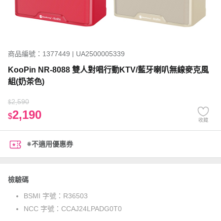
商品編號：1377449 | UA2500005339
KooPin NR-8088 雙人對唱行動KTV/藍牙喇叭無線麥克風
組(奶茶色)
2,590
$
2,190
$
收藏
※不適用優惠券
檢驗碼
BSMI 字號：
R36503
NCC 字號：
CCAJ24LPADG0T0