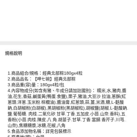
規格說明
1.商品組合/規格：經典北部粽180gx4粒
2.商品品名：【呷七碗】經典北部粽
3.商品重(容)量：180gx4粒/包
4.內容物成分(如含有豬、牛成分請加註國別)： 糯米,水,豬肉,醬
油,花生,香菇,鹹蛋黃(鴨蛋.食鹽),栗子,豬油,大豆沙 拉油,蔥酥(紅
蔥頭.洋蔥.玉米粉.棕櫚油),醬油膏,紅蔥頭,蒜,薑,米酒,糖,L-麩酸
鈉,白胡椒粉(白胡椒),黑胡椒粉(黑胡椒粒),胡椒鹽(胡椒.L-麩酸鈉.
鹽.葡萄糖. 肉桂.二氧化矽.甘草.丁香.五加皮.小茴.山奈.香料),五
香粉(小茴.肉桂.陳皮.八 角.胡荽子.甘草.丁香.當歸.香芹子.川芎.
山奈),焦糖糖漿,冰糖,花椒,八角
5.食品添加物名稱：詳見包裝標示
6.原產地(國)：台灣