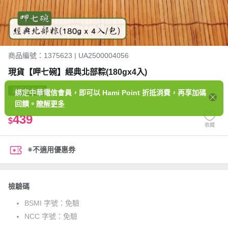
商品編號：1375623 | UA2500004056
現貨【呷七碗】經典北部粽(180gx4入)
此商品免運
綁定中華電信會員，即可以 Hami Point 折抵消費，再享加碼
回饋。
瞭解更多
639
$
439
$
收藏
※不適用優惠券
檢驗碼
BSMI 字號：
免驗
NCC 字號：
免驗