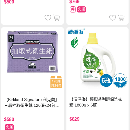
$769
$500
券
免運
【清淨海】檸檬系列環保洗衣
【Kirkland Signature 科克蘭】
精 1800g x 6瓶
三層抽取衛生紙 120張x24包x1
串
$829
$580
免運