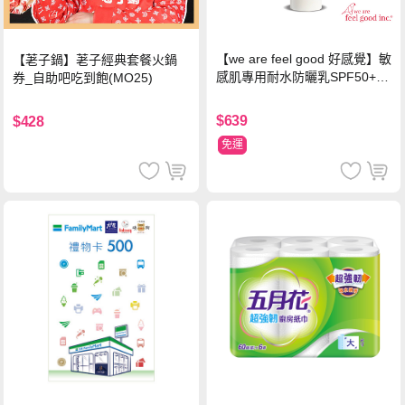
【we are feel good 好感覺】敏
【荖子鍋】荖子經典套餐火鍋
感肌專用耐水防曬乳SPF50+ 7
券_自助吧吃到飽(MO25)
5ml/瓶 X1瓶
$639
$428
免運