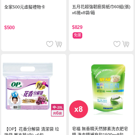
五月花超強韌廚房紙巾60組(張)
全家500元虛擬禮物卡
x6捲x8袋/箱
$829
$500
免運
皂福 無香精天然酵素洗衣肥皂
【OP】花香分解袋 清潔袋 垃
精 洗衣精補充包1500gx8包