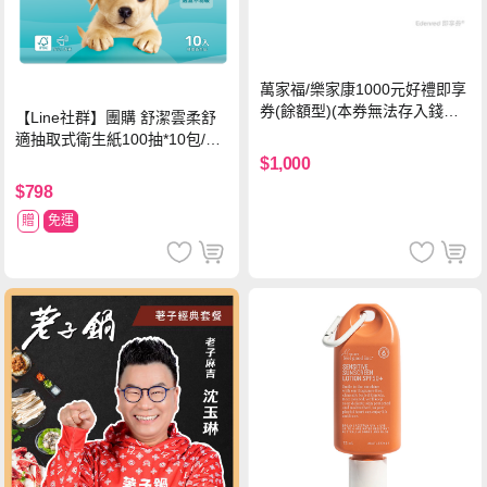
萬家福/樂家康1000元好禮即享
券(餘額型)(本券無法存入錢包
【Line社群】團購 舒潔雲柔舒
中使用)
適抽取式衛生紙100抽*10包/6
串*箱
$1,000
$798
贈
免運