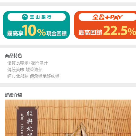
商品特色
優質長糯米+獨門醬汁
傳統美味 鹹香濃郁
經典北部粽 傳承道地好味道
詳細介紹