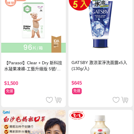
GATSBY 激涼潔淨洗面露x5入
【Parasol】Clear + Dry 新科技
(130g/入)
水凝果凍褲-工藝升級版 5號/XL
超值禮盒組 (96片)
$645
$1,500
免運
免運