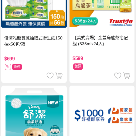
【美式賣場】金萱烏龍茶宅配
倍潔雅超質感抽取式衛生紙150
組 (535mlx24入)
抽x56包/箱
$599
$699
免運
折
免運