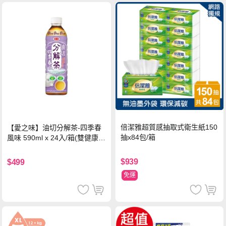
倍潔雅超質感抽取式衛生紙150
【愛之味】油切分解茶-四季春
抽x84包/箱
風味 590ml x 24入/箱(雙健康認
證四季春茶)
$939
$499
免運