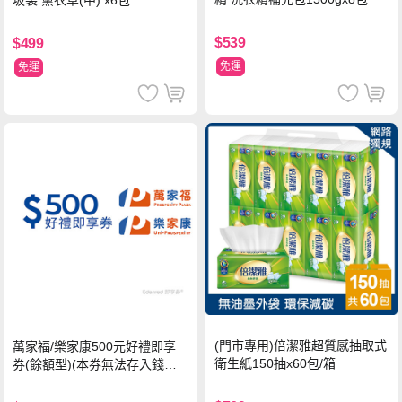
圾袋 薰衣草(中) x6包
$539
$499
免運
免運
(門市專用)倍潔雅超質感抽取式
萬家福/樂家康500元好禮即享
衛生紙150抽x60包/箱
券(餘額型)(本券無法存入錢包
中使用)