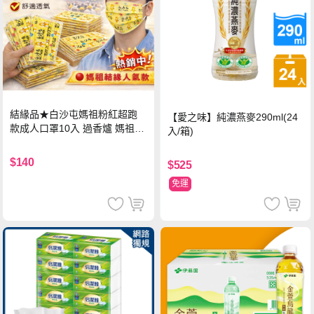
結緣品★白沙屯媽祖粉紅超跑
【愛之味】純濃燕麥290ml(24
款成人口罩10入 過香爐 媽祖加
入/箱)
持
$140
$525
免運