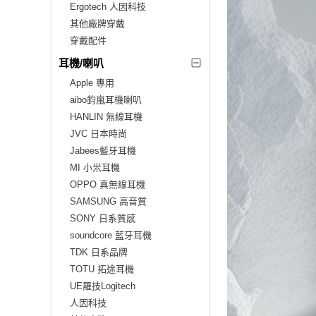
Ergotech 人因科技
其他廠牌穿戴
穿戴配件
耳機/喇叭
Apple 專用
aibo鈞嵐耳機喇叭
HANLIN 無線耳機
JVC 日本時尚
Jabees藍牙耳機
MI 小米耳機
OPPO 真無線耳機
SAMSUNG 高音質
SONY 日系質感
soundcore 藍牙耳機
TDK 日系品牌
TOTU 拓途耳機
UE羅技Logitech
人因科技