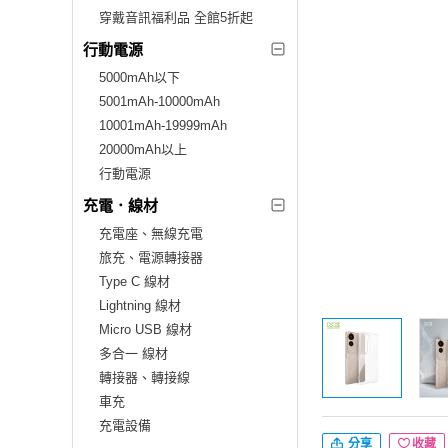
穿戴音訊福利品 全館5折起
行動電源
5000mAh以下
5001mAh-10000mAh
10001mAh-19999mAh
20000mAh以上
行動電源
充電．線材
充電座、無線充電
旅充、電源轉接器
Type C 線材
Lightning 線材
Micro USB 線材
多合一 線材
轉接器、轉接線
車充
充電設備
分享
收藏