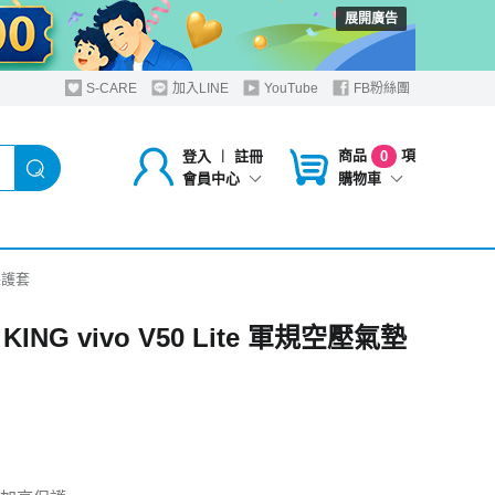
展開廣告
S-CARE
加入LINE
YouTube
FB粉絲團
商品
項
登入
︱
註冊
0
購物車
會員中心
墊保護套
KING vivo V50 Lite 軍規空壓氣墊