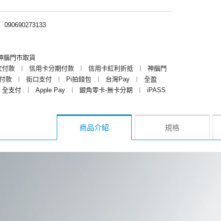
︱
090690273133
神腦門市取貨
次付款
︱
信用卡分期付款
︱
信用卡紅利折抵
︱
神腦門
y付款
︱
街口支付
︱
Pi拍錢包
︱
台灣Pay
︱
全盈
全支付
︱
Apple Pay
︱
銀角零卡-無卡分期
︱
iPASS
商品介紹
規格