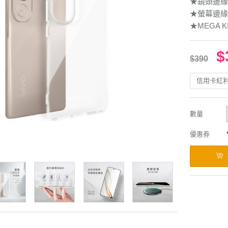
★鏡頭邊緣
★螢幕邊緣
★MEGA KI
$
$390
信用卡紅
數量
優惠券