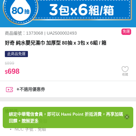
免運
商品編號：1373068 | UA2500002493
好奇 純水嬰兒濕巾 加厚型 80抽 x 3包 x 6組 / 箱
此商品免運
899
$
698
$
收藏
※不適用優惠券
檢驗碼
綁定中華電信會員，即可以 Hami Point 折抵消費，再享加碼
回饋。
瞭解更多
BSMI 字號：
免驗
NCC 字號：
免驗