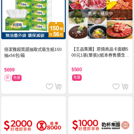
售完，補貨中
【王品集團】原燒商品卡面額5
倍潔雅超質感抽取式衛生紙150
00元1張(單張)(紙本券售價含平
抽x56包/箱
台物流處理費用)
$500
$699
免運
折
免運