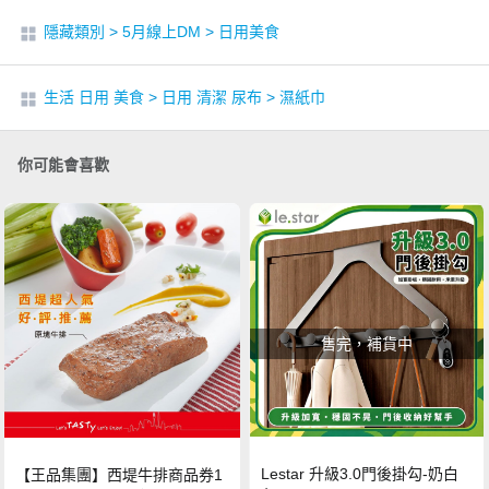
隱藏類別
>
5月線上DM
>
日用美食
生活 日用 美食
>
日用 清潔 尿布
>
濕紙巾
你可能會喜歡
售完，補貨中
Lestar 升級3.0門後掛勾-奶白
【王品集團】西堤牛排商品券1