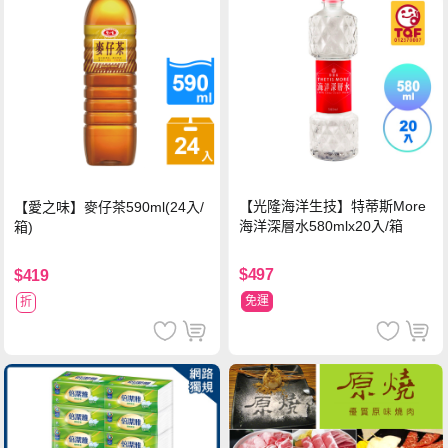
【光隆海洋生技】特蒂斯More
【愛之味】麥仔茶590ml(24入/
海洋深層水580mlx20入/箱
箱)
$497
$419
免運
折