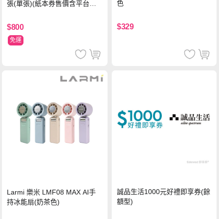
色
張(單張)(紙本券售價含平台物
流處理費用)
$329
$800
免運
誠品生活1000元好禮即享券(餘
Larmi 樂米 LMF08 MAX AI手
額型)
持冰能扇(奶茶色)