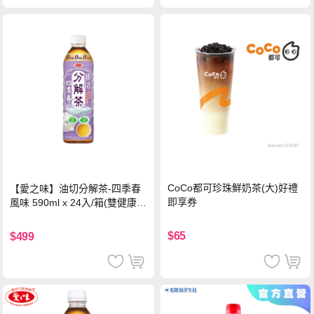
CoCo都可珍珠鮮奶茶(大)好禮
【愛之味】油切分解茶-四季春
即享券
風味 590ml x 24入/箱(雙健康認
證四季春茶)
$65
$499