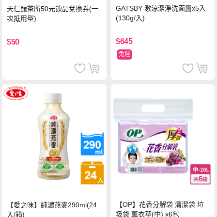
GATSBY 激涼潔淨洗面露x5入
天仁釀茶所50元飲品兌換券(一
(130g/入)
次抵用型)
$645
$50
免運
【OP】花香分解袋 清潔袋 垃
【愛之味】純濃燕麥290ml(24
圾袋 薰衣草(中) x6包
入/箱)