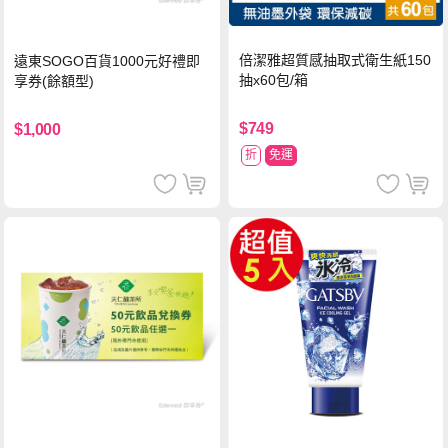
倍潔雅超質感抽取式衛生紙150
遠東SOGO百貨1000元好禮即
抽x60包/箱
享券(餘額型)
$749
$1,000
折
免運