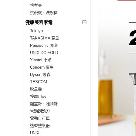
快煮壺
烘碗機．洗碗機
健康美容家電
Tokuyo
TAKASIMA 高島
Panasonic 國際
UNIX DO FOLD
Xiaomi 小米
Concern 康生
Dyson 戴森
TESCOM
吹風機
按摩用品
體重計．體脂計
電動刮鬍刀
電動自行車
造型整髮器
UNIX