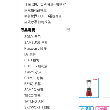
【除濕機】告別潮濕一機搞定
家電福利品特殺
嶄新世界，QLED電視專區
高效除濕 好物推薦
液晶電視
SONY 索尼
SAMSUNG 三星
Panasonic 國際
LG 樂金
CHiQ 啟客
PHILIPS 飛利浦
Xiaomi 小米
CHIMEI 奇美
BENQ 明基
SAMPO 聲寶
TECO 東元
TATUNG 大同
SKYWORTH 創維
分享
收藏