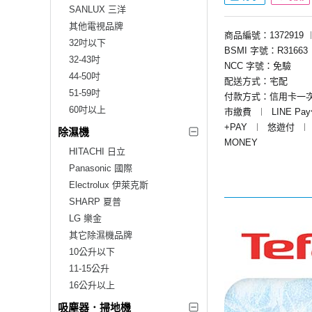
SANLUX 三洋
其他電視品牌
商品編號：1372919
32吋以下
BSMI 字號：R31663
32-43吋
NCC 字號：免驗
44-50吋
配送方式：宅配
51-59吋
付款方式：信用卡一
60吋以上
市繳費
︱
LINE Pa
+PAY
︱
悠遊付
︱
除濕機
MONEY
HITACHI 日立
Panasonic 國際
Electrolux 伊萊克斯
SHARP 夏普
LG 樂金
其它除濕機品牌
10公升以下
11-15公升
16公升以上
吸塵器．掃地機