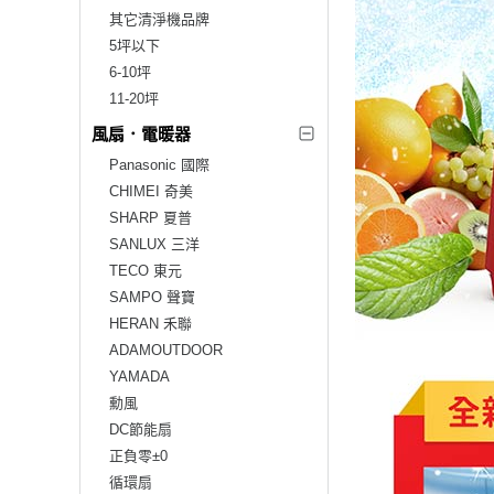
其它清淨機品牌
5坪以下
6-10坪
11-20坪
風扇．電暖器
Panasonic 國際
CHIMEI 奇美
SHARP 夏普
SANLUX 三洋
TECO 東元
SAMPO 聲寶
HERAN 禾聯
ADAMOUTDOOR
YAMADA
勳風
DC節能扇
正負零±0
循環扇