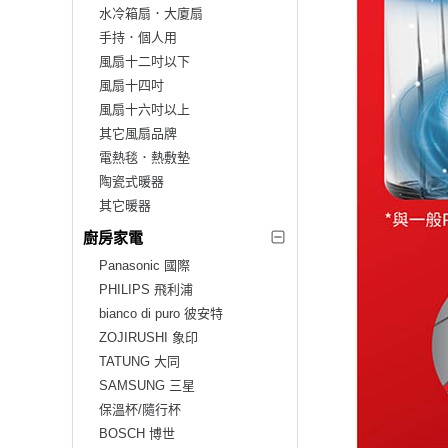
水冷箱扇．大廈扇
手持．個人用
風扇十二吋以下
風扇十四吋
風扇十六吋以上
其它風扇品牌
電熱毯．熱敷墊
陶瓷式暖器
其它暖器
廚房家電
Panasonic 國際
PHILIPS 飛利浦
bianco di puro 彼安特
ZOJIRUSHI 象印
TATUNG 大同
SAMSUNG 三星
保溫杯/隨行杯
BOSCH 博世