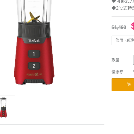
◆可拆式刀
◆2段式轉
$1,490
信用卡紅
數量
優惠券