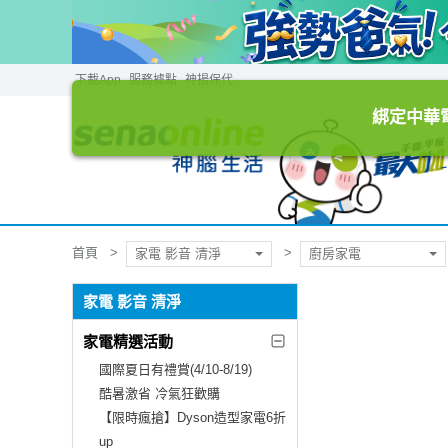
下載App
服務據點
神揚保代
綁定中華電
首頁
家電 影音 清淨
廚房家電
家電 影音 清淨
家電精選活動
國際夏日有禮賞(4/10-8/19)
酷暑激省 冷氣狂歡購
【限時瘋搶】Dyson造型家電6折
up