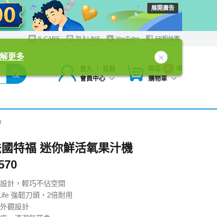
展開廣告
S-CARE
加入LINE
YouTube
FB粉絲團
解更多
商品
項
登入
︱
註冊
0
購物車
會員中心
0
al法國特福 迷你鮮活氧果汁機
570
設計，輕巧不佔空間
x Life 強韌刀頭，2倍耐用
外觀設計