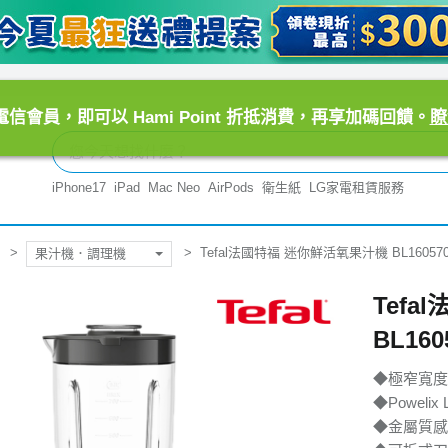
信會員，即可以 Hami Point 折抵消費，再享加碼回饋。
瞭
iPhone17
iPad
Mac Neo
AirPods
衛生紙
LG家電租賃服務
Tefal法國特福 迷你鮮活氧果汁機 BL16057
果汁機．調理機
Tef
BL160
◆極窄寬度
◆Poweli
◆金屬質感