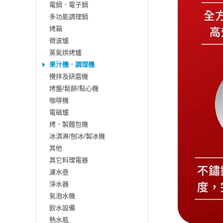
電鍋．電子鍋
多功能調理鍋
烤箱
微波爐
蒸氣烘烤爐
果汁機．調理機
攪拌及研磨機
烤盤/鬆餅/點心機
咖啡機
電磁爐
烤．製麵包機
冰淇淋/刨冰/製冰機
其他
其它料理電器
濾水壺
淨水器
氣泡水機
飲水設備
熱水瓶