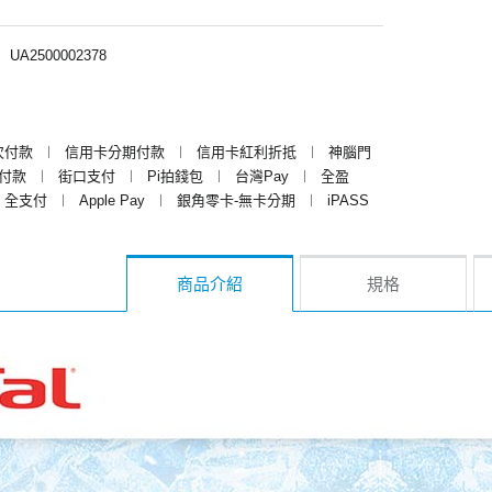
︱
UA2500002378
次付款
︱
信用卡分期付款
︱
信用卡紅利折抵
︱
神腦門
y付款
︱
街口支付
︱
Pi拍錢包
︱
台灣Pay
︱
全盈
全支付
︱
Apple Pay
︱
銀角零卡-無卡分期
︱
iPASS
商品介紹
規格