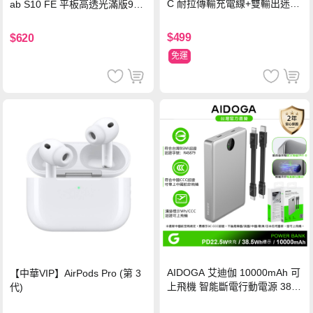
C 耐拉傳輸充電線+雙輸出迷你
ab S10 FE 平板高透光滿版9H
氮化鎵充電器
鋼化玻璃保護貼
$499
$620
免運
AIDOGA 艾迪伽 10000mAh 可
【中華VIP】AirPods Pro (第 3
上飛機 智能斷電行動電源 38.5
代)
Wh PD雙向快充充電線 鈦銀 台