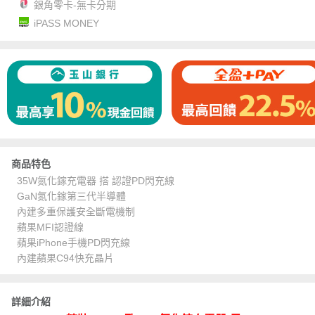
銀角零卡-無卡分期
iPASS MONEY
商品特色
35W氮化鎵充電器 搭 認證PD閃充線
GaN氮化鎵第三代半導體
內建多重保護安全斷電機制
蘋果MFI認證線
蘋果iPhone手機PD閃充線
內建蘋果C94快充晶片
詳細介紹