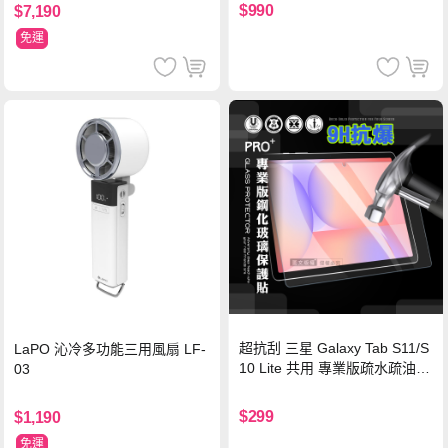
灣BSMI/中國CCC/歐美CE/FCC
$990
$7,190
認證
免運
超抗刮 三星 Galaxy Tab S11/S
LaPO 沁冷多功能三用風扇 LF-
10 Lite 共用 專業版疏水疏油9
03
H鋼化玻璃膜 平板玻璃貼
$299
$1,190
免運