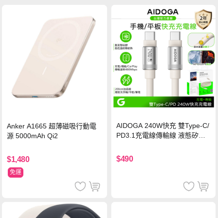
AIDOGA 240W快充 雙Type-C/
Anker A1665 超薄磁吸行動電
PD3.1充電線傳輸線 液態矽膠
源 5000mAh Qi2
硅膠 2M 支援iPhone17/安卓/手
機/平板/筆電
$490
$1,480
免運