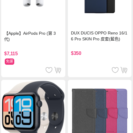
DUX DUCIS OPPO Reno 16/1
【Apple】AirPods Pro (第 3
6 Pro SKIN Pro 皮套(藍色)
代)
$350
$7,115
免運