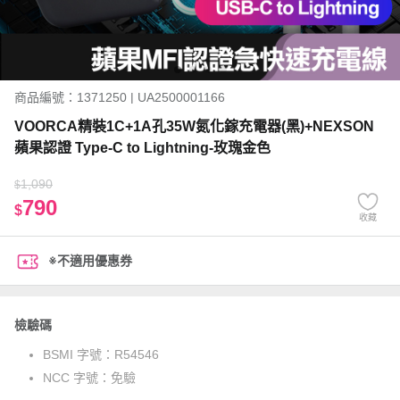
商品編號：1371250 | UA2500001166
VOORCA精裝1C+1A孔35W氮化鎵充電器(黑)+NEXSON
蘋果認證 Type-C to Lightning-玫瑰金色
1,090
$
790
$
收藏
※不適用優惠券
檢驗碼
BSMI 字號：
R54546
NCC 字號：
免驗