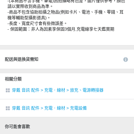
-(本商品不含手機、筆電)因拍攝略有色差，圖片僅供參考，顏色
請以實際收到商品為準。
-商品不包含協助拍攝之物品(例如卡片、電池、手機、零錢、耳
機等輔助型攝影道具)。
-長度、寬度尺寸會有些微誤差。
- 保固範圍：非人為因素享保固3個月,充電線享七天鑑賞期
配送與退換貨需知
相關分類
穿戴 音訊 配件
>
充電．線材
>
旅充、電源轉接器
穿戴 音訊 配件
>
充電．線材
>
充電設備
你可能會喜歡