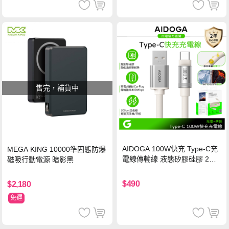
售完，補貨中
AIDOGA 100W快充 Type-C充
MEGA KING 10000準固態防爆
電線傳輸線 液態矽膠硅膠 2M
磁吸行動電源 暗影黑
支援iPhone17/安卓/手機/平板
$490
$2,180
免運