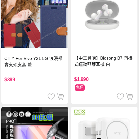
【中華員購】Biosong B7 斜掛
CITY For Vivo Y21 5G 浪漫都
式運動藍芽耳機 白
會支架皮套-藍
$1,990
$399
免運