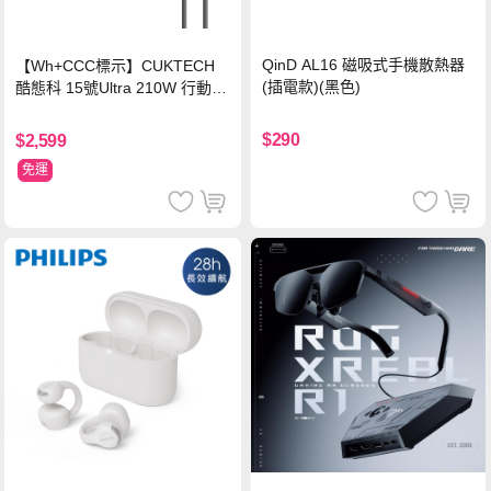
QinD AL16 磁吸式手機散熱器
【Wh+CCC標示】CUKTECH
(插電款)(黑色)
酷態科 15號Ultra 210W 行動電
源 20000mAh (PB200U) -灰色
$290
$2,599
免運