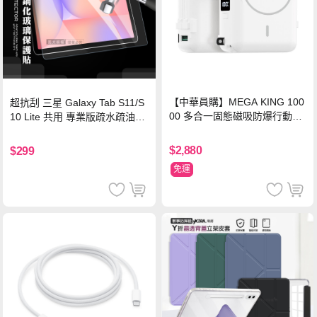
【中華員購】MEGA KING 100
超抗刮 三星 Galaxy Tab S11/S
00 多合一固態磁吸防爆行動電
10 Lite 共用 專業版疏水疏油9H
源 冰曜白
鋼化玻璃膜 平板玻璃貼
$2,880
$299
免運