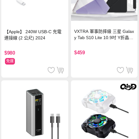
VXTRA 軍事防摔級 三星 Galax
【Apple】 240W USB-C 充電
y Tab S10 Lite 10.9吋 Y折晶透
連接線 (2 公尺) 2024
背蓋立架皮套 含筆槽(經典黑)
$459
$980
免運