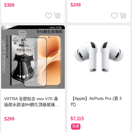
$249
$399
【Apple】AirPods Pro (第 3
VXTRA 全膠貼合 vivo V70 滿
代)
版疏水疏油9H鋼化頂級玻璃貼
保護貼(黑)
$7,115
$299
免運