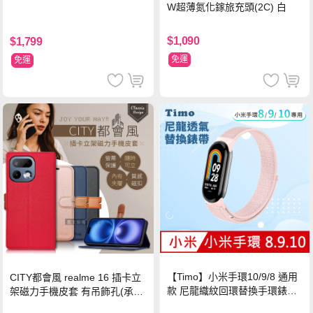
W超薄氮化鎵旅充頭(2C) 白
$1,090
$1,799
免運
免運
【Timo】小米手環10/9/8 通用
CITY都會風 realme 16 插卡立
款 尼龍織紋回環替換手環錶帶-
架磁力手機皮套 有吊飾孔(承諾
珍珠粉
黑)