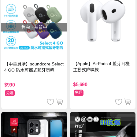
售完，補貨中
【Apple】AirPods 4 藍芽耳機
【中華員購】soundcore Select
主動式降噪款
4 GO 防水可攜式藍牙喇叭
$5,690
$990
免運
免運