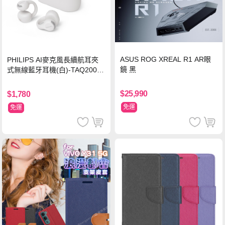
ASUS ROG XREAL R1 AR眼
PHILIPS AI麥克風長續航耳夾
鏡 黑
式無線藍牙耳機(白)-TAQ2000
WT
$25,990
$1,780
免運
免運