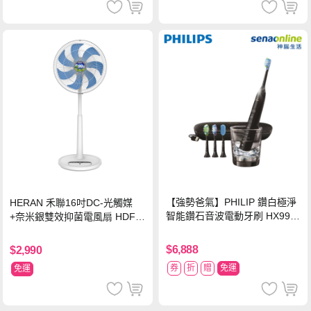
【強勢爸氣】PHILIP 鑽白極淨
HERAN 禾聯16吋DC-光觸媒
智能鑽石音波電動牙刷 HX992
+奈米銀雙效抑菌電風扇 HDF-1
4【贈亮白刷頭】
6AH72B
$6,888
$2,990
券
折
贈
免運
免運