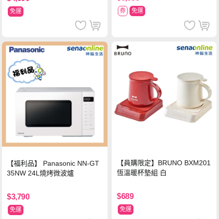
券
免運
免運
【員購限定】BRUNO BXM201
【福利品】 Panasonic NN-GT
恆溫暖杯墊組 白
35NW 24L燒烤微波爐
$689
$3,790
免運
免運