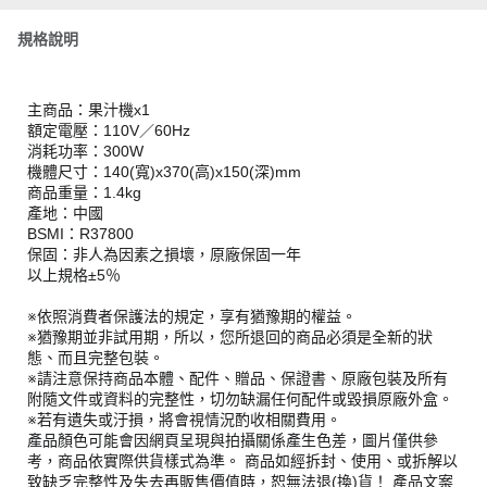
規格說明
主商品：果汁機x1
額定電壓：110V／60Hz
消耗功率：300W
機體尺寸：140(寬)x370(高)x150(深)mm
商品重量：1.4kg
產地：中國
BSMI：R37800
保固：非人為因素之損壞，原廠保固一年
以上規格±5％
※依照消費者保護法的規定，享有猶豫期的權益。
※猶豫期並非試用期，所以，您所退回的商品必須是全新的狀
態、而且完整包裝。
※請注意保持商品本體、配件、贈品、保證書、原廠包裝及所有
附隨文件或資料的完整性，切勿缺漏任何配件或毀損原廠外盒。
※若有遺失或汙損，將會視情況酌收相關費用。
產品顏色可能會因網頁呈現與拍攝關係產生色差，圖片僅供參
考，商品依實際供貨樣式為準。 商品如經拆封、使用、或拆解以
致缺乏完整性及失去再販售價值時，恕無法退(換)貨！ 產品文案