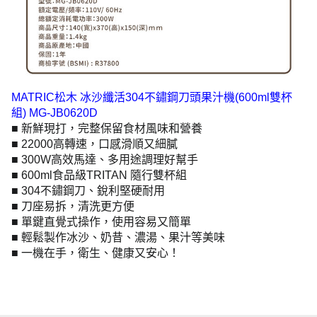
MATRIC松木 冰沙纖活304不鏽鋼刀頭果汁機(600ml雙杯
組) MG-JB0620D
■ 新鮮現打，完整保留食材風味和營養
■ 22000高轉速，口感滑順又細膩
■ 300W高效馬達、多用途調理好幫手
■ 600ml食品級TRITAN 隨行雙杯組
■ 304不鏽鋼刀、銳利堅硬耐用
■ 刀座易拆，清洗更方便
■ 單鍵直覺式操作，使用容易又簡單
■ 輕鬆製作冰沙、奶昔、濃湯、果汁等美味
■ 一機在手，衛生、健康又安心！