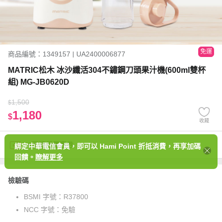
免運
商品編號：1349157 | UA2400006877
MATRIC松木 冰沙纖活304不鏽鋼刀頭果汁機(600ml雙杯
組) MG-JB0620D
1,500
$
1,180
$
收藏
※不適用優惠券
綁定中華電信會員，即可以 Hami Point 折抵消費，再享加碼
回饋。
瞭解更多
檢驗碼
BSMI 字號：
R37800
NCC 字號：
免驗