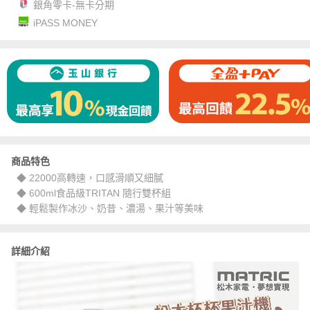
銀角零卡-無卡分期
iPASS MONEY
商品特色
◆ 22000高轉速，口感滑順又細膩
◆ 600ml食品級TRITAN 隨行雙杯組
◆ 輕鬆製作冰沙、奶昔、濃湯、果汁等美味
詳細介紹