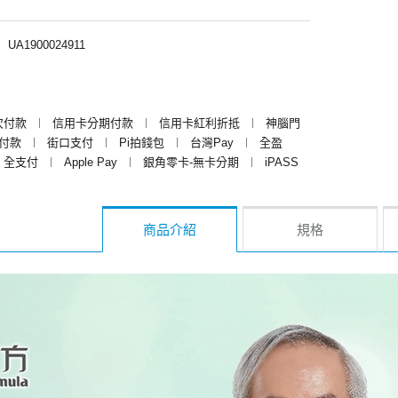
︱
UA1900024911
次付款
︱
信用卡分期付款
︱
信用卡紅利折抵
︱
神腦門
y付款
︱
街口支付
︱
Pi拍錢包
︱
台灣Pay
︱
全盈
全支付
︱
Apple Pay
︱
銀角零卡-無卡分期
︱
iPASS
商品介紹
規格