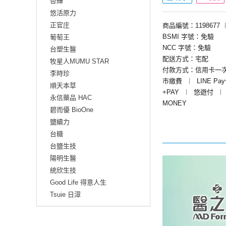
杏輝
悠活原力
正官庄
商品編號：1198677
BSMI 字號：免驗
葡萄王
NCC 字號：免驗
台塑生醫
配送方式：宅配
牧星人MUMU STAR
付款方式：信用卡一
李時珍
市繳費
︱
LINE Pa
順天本草
+PAY
︱
悠遊付
︱
永信藥品 HAC
MONEY
碧而優 BioOne
鹽續力
台糖
台鹽生技
陽明生醫
統欣生技
Good Life 得意人生
Tsuie 日濢