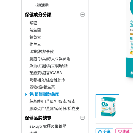
一卡通活動
保健成分分類
喉糖
益生菌
葉黃素
維生素
B群/雞精/蔘飲
蔓越苺/葉酸/大豆異黃酮
魚油/紅麴/納豆/卵磷脂
芝麻素/銀杏/GABA
營養補充/綜合維他命
四物/鐵/養生茶
鈣/葡萄糖胺/龜鹿
胺基酸/山苦瓜/甲殼素/酵素
膠原蛋白/燕窩/葡萄籽/松樹皮
保健品牌總覽
sakuyo 究極の栄養學
分享
收藏