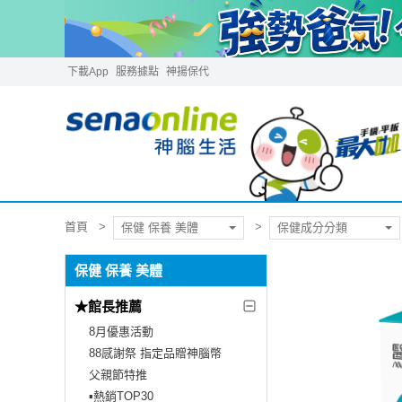
下載App
服務據點
神揚保代
首頁
保健 保養 美體
保健成分分類
保健 保養 美體
★館長推薦
8月優惠活動
88感謝祭 指定品贈神腦幣
父親節特推
▪︎熱銷TOP30