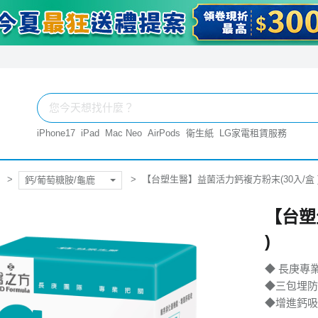
iPhone17
iPad
Mac Neo
AirPods
衛生紙
LG家電租賃服務
【台塑生醫】益菌活力鈣複方粉末(30入/盒 
鈣/葡萄糖胺/龜鹿
【台塑
)
◆ 長庚專
◆三包埋防
◆增進鈣吸