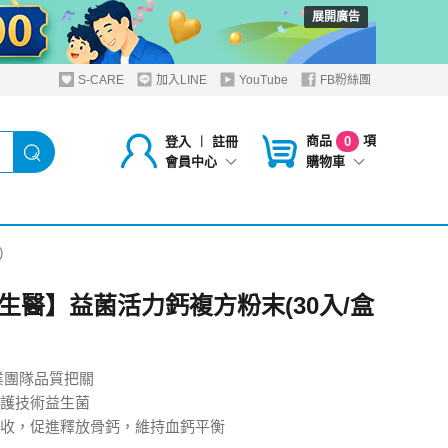
展開廣告
S-CARE
加入LINE
YouTube
FB粉絲團
商品
項
登入
︱
註冊
0
購物車
會員中心
)
生醫】益菌活力鈣複方粉末(30入/盒
業團隊品質把關
護技術益生菌
收，促進釋放骨鈣，維持血鈣平衡