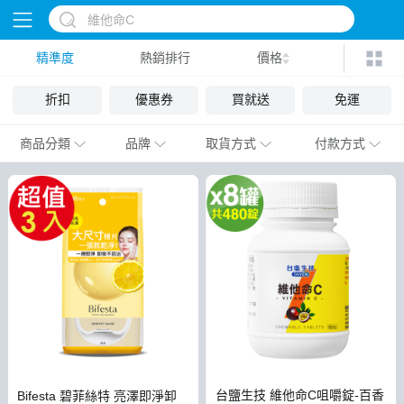
精準度
熱銷排行
價格
折扣
優惠券
買就送
免運
商品分類
品牌
取貨方式
付款方式
台鹽生技 維他命C咀嚼錠-百香
Bifesta 碧菲絲特 亮澤即淨卸