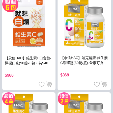
【永信HAC】哈克麗康-維生素
【永信HAC】維生素C口含錠-
C緩釋錠(60錠/瓶)-全素可食
檸檬口味(90錠x6包，共540
錠)
$369
$960