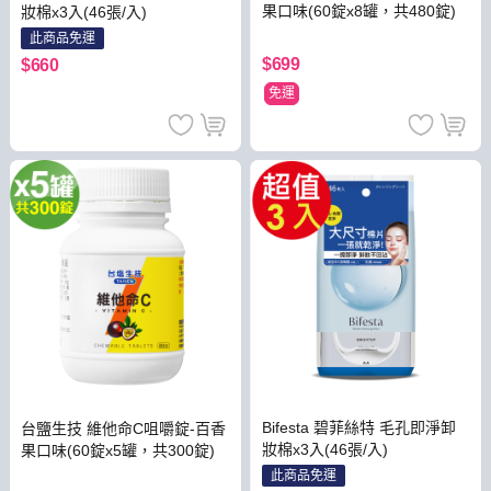
果口味(60錠x8罐，共480錠)
妝棉x3入(46張/入)
此商品免運
$699
$660
免運
Bifesta 碧菲絲特 毛孔即淨卸
台鹽生技 維他命C咀嚼錠-百香
妝棉x3入(46張/入)
果口味(60錠x5罐，共300錠)
此商品免運