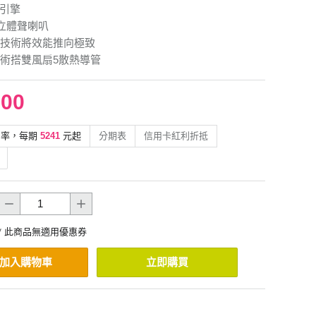
慧引擎
W立體聲喇叭
技術將效能推向極致
術搭雙風扇5散熱導管
900
利率，每期
5241
元起
分期表
信用卡紅利折抵
* 此商品無適用優惠券
加入購物車
立即購買