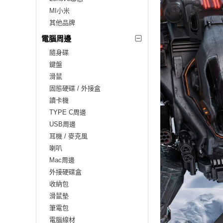
MI小米
其他品牌
電腦周邊
隨身碟
鍵盤
滑鼠
固態硬碟 / 外接盒
讀卡機
TYPE C周邊
USB周邊
耳機 / 麥克風
喇叭
Mac周邊
外接硬碟盒
收納包
滑鼠墊
筆電包
電腦線材