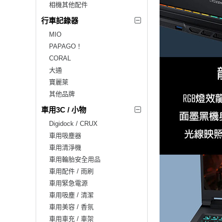
相機其他配件
行車記錄器
MIO
PAPAGO！
CORAL
大通
寶麗萊
其他品牌
車用3C / 小物
Digidock / CRUX
車用吸塵器
車用清淨機
車用輪胎安全用品
車用配件 / 雨刷
車用緊急電源
車用吸塵 / 清潔
車用美容 / 香氛
車用車充 / 車架