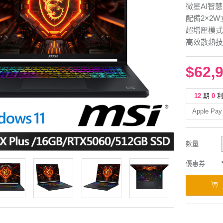
微星AI智
配備2×2
超增壓模式
高效散熱技
$62,
12
期
0
Apple Pay
數量
優惠券