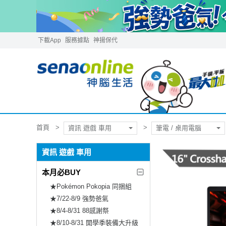
下載App
服務據點
神揚保代
首頁
資訊 遊戲 車用
筆電 / 桌用電腦
資訊 遊戲 車用
本月必BUY
★Pokémon Pokopia 同捆組
★7/22-8/9 強勢爸氣
★8/4-8/31 88感謝祭
★8/10-8/31 開學季裝備大升級