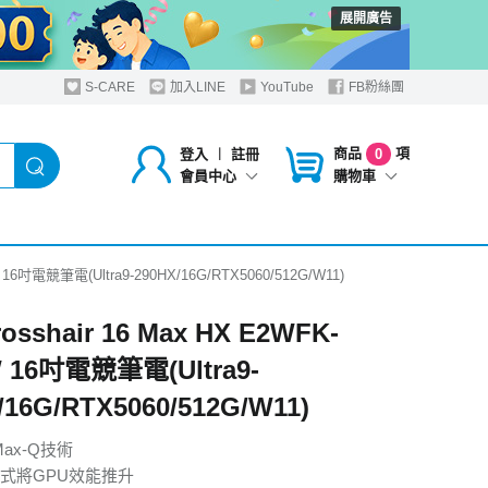
展開廣告
S-CARE
加入LINE
YouTube
FB粉絲團
商品
項
登入
︱
註冊
0
購物車
會員中心
W 16吋電競筆電(Ultra9-290HX/16G/RTX5060/512G/W11)
rosshair 16 Max HX E2WFK-
 16吋電競筆電(Ultra9-
/16G/RTX5060/512G/W11)
Max-Q技術
式將GPU效能推升