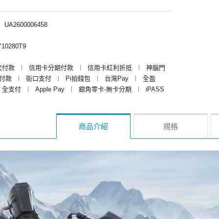
︱
UA2600006458
10280T9
次付款
︱
信用卡分期付款
︱
信用卡紅利折抵
︱
神腦門
y付款
︱
街口支付
︱
Pi拍錢包
︱
台灣Pay
︱
全盈
全支付
︱
Apple Pay
︱
銀角零卡-無卡分期
︱
iPASS
商品介紹
規格