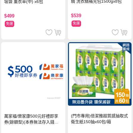
精 洗衣精補充包1500gx8包
圾袋 薰衣草(中) x6包
$539
$499
免運
免運
(門市專用)倍潔雅超質感抽取式
萬家福/樂家康500元好禮即享
衛生紙150抽x60包/箱
券(餘額型)(本券無法存入錢包
中使用)