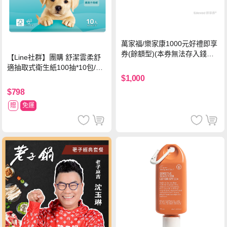
萬家福/樂家康1000元好禮即享
券(餘額型)(本券無法存入錢包
【Line社群】團購 舒潔雲柔舒
中使用)
適抽取式衛生紙100抽*10包/6
串*箱
$1,000
$798
贈
免運