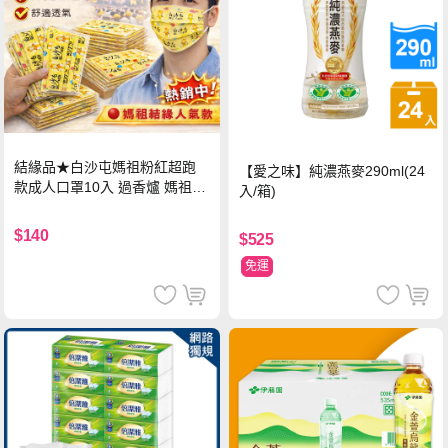
結緣品★白沙屯媽祖粉紅超跑
【愛之味】純濃燕麥290ml(24
款成人口罩10入 過香爐 媽祖加
入/箱)
持
$140
$525
免運