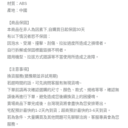
材質：ABS
產地：中國
【商品保固】
本商品在非人為因素下,自購買日起保固30天
有以下情況者恕不保固：
因泡水、受潮、撞擊、刮傷、拉扯過度所造成之損壞者。
自行拆解或保固標籤毀損不明者。
錯用機型、拉拔方式錯誤等不當使用所造成之故障。
【注意事項】
換貨服務(猶豫期並非試用期)
若趕時間的話，可先詢問客服有無現貨唷~
下單前請再次確認選購的尺寸、顏色、款式、規格等等，確認無
誤後再進行下單，避免造成您後續換貨上的困擾唷。
賣場商品下單完成後，台灣現貨將會盡快為您安排寄出。
宅配預計最快約1-2天內到貨；超商預計最快約3-6天到貨。
若為急件、大量購買及其他問題可先聊聊洽詢，客服專員會為您
服務。