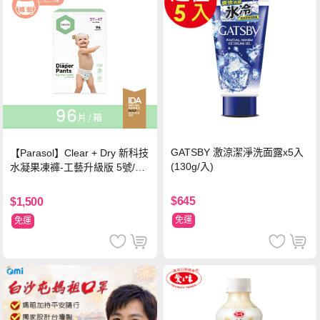
GATSBY 激涼潔淨洗面露x5入
【Parasol】Clear + Dry 新科技
(130g/入)
水凝果凍褲-工藝升級版 5號/XL
超值禮盒組 (96片)
$645
$1,500
免運
免運