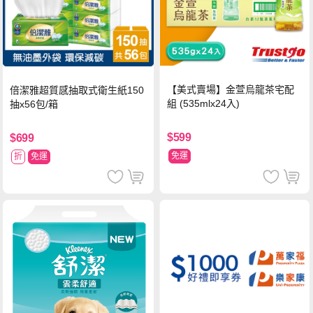
【美式賣場】金萱烏龍茶宅配
倍潔雅超質感抽取式衛生紙150
組 (535mlx24入)
抽x56包/箱
$599
$699
免運
折
免運