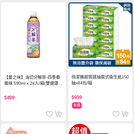
倍潔雅超質感抽取式衛生紙150
【愛之味】油切分解茶-四季春
抽x84包/箱
風味 590ml x 24入/箱(雙健康認
證四季春茶)
$939
$499
免運