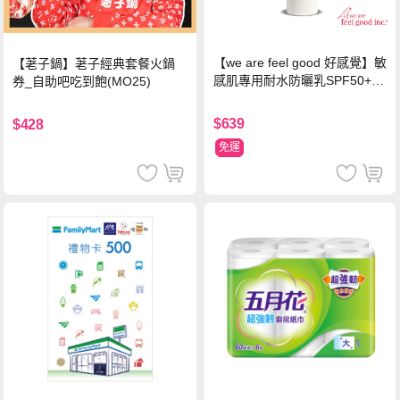
【we are feel good 好感覺】敏
【荖子鍋】荖子經典套餐火鍋
感肌專用耐水防曬乳SPF50+ 7
券_自助吧吃到飽(MO25)
5ml/瓶 X1瓶
$639
$428
免運