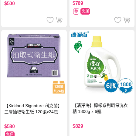
$769
$500
券
免運
【清淨海】檸檬系列環保洗衣
【Kirkland Signature 科克蘭】
精 1800g x 6瓶
三層抽取衛生紙 120張x24包x1
串
$829
$580
免運