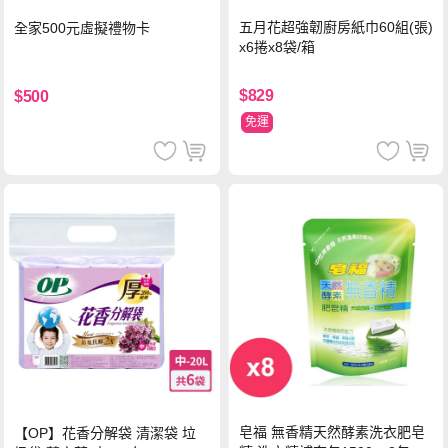
五月花超強韌廚房紙巾60組(張)
全家500元虛擬禮物卡
x6捲x8袋/箱
$829
$500
免運
皂福 無香精天然酵素洗衣肥皂
【OP】花香分解袋 清潔袋 垃