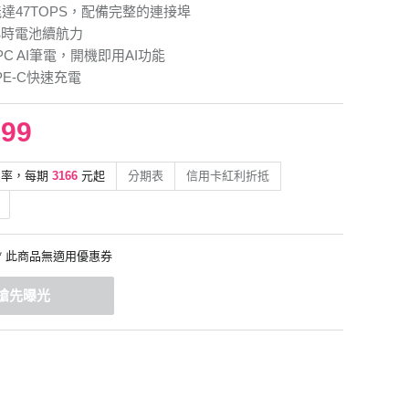
能達47TOPS，配備完整的連接埠
小時電池續航力
t+PC AI筆電，開機即用AI功能
YPE-C快速充電
999
利率，每期
3166
元起
分期表
信用卡紅利折抵
* 此商品無適用優惠券
搶先曝光