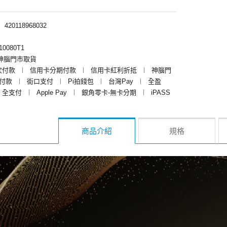
︱
420118968032
0080T1
神腦門市取貨
次付款
︱
信用卡分期付款
︱
信用卡紅利折抵
︱
神腦門
y付款
︱
街口支付
︱
Pi拍錢包
︱
台灣Pay
︱
全盈
全支付
︱
Apple Pay
︱
銀角零卡-無卡分期
︱
iPASS
商品介紹
規格