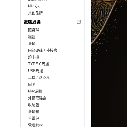
MI小米
其他品牌
電腦周邊
隨身碟
鍵盤
滑鼠
固態硬碟 / 外接盒
讀卡機
TYPE C周邊
USB周邊
耳機 / 麥克風
喇叭
Mac周邊
外接硬碟盒
收納包
滑鼠墊
筆電包
電腦線材