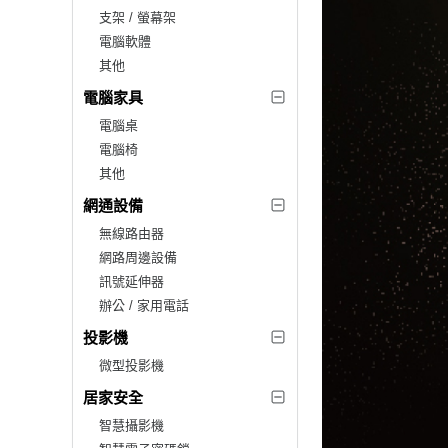
支架 / 螢幕架
電腦軟體
其他
電腦家具
電腦桌
電腦椅
其他
網通設備
無線路由器
網路周邊設備
訊號延伸器
辦公 / 家用電話
投影機
微型投影機
居家安全
智慧攝影機