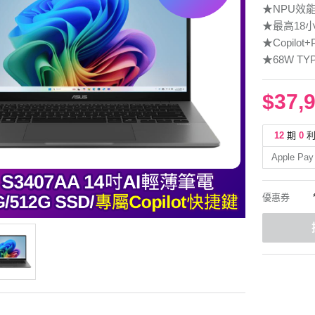
★NPU效
★最高18
★Copilo
★68W T
$37,
12
期
0
Apple Pay
優惠券