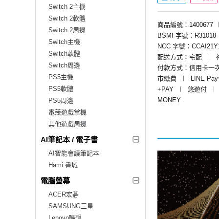
Switch 2主機
Switch 2軟體
商品編號：1400677
Switch 2周邊
BSMI 字號：R31018
Switch主機
NCC 字號：CCAI21Y1
Switch軟體
配送方式：宅配
︱
Switch周邊
付款方式：信用卡一
PS5主機
市繳費
︱
LINE Pa
PS5軟體
+PAY
︱
悠遊付
︱
MONEY
PS5周邊
電競遊戲掌機
其他遊戲周邊
AI筆記本 / 電子書
AI智能會議筆記本
Hami 書城
電腦螢幕
ACER宏碁
SAMSUNG三星
Lenovo聯想