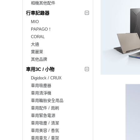
相機其他配件
行車記錄器
MIO
PAPAGO！
CORAL
大通
寶麗萊
其他品牌
車用3C / 小物
Digidock / CRUX
車用吸塵器
車用清淨機
車用輪胎安全用品
車用配件 / 雨刷
車用緊急電源
車用吸塵 / 清潔
車用美容 / 香氛
車用車充 / 車架