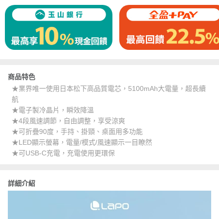
商品特色
★業界唯一使用日本松下高品質電芯，5100mAh大電量，超長續
航
★電子製冷晶片，瞬效降溫
★4段風速調節，自由調整，享受涼爽
★可折疊90度，手持、掛頸、桌面用多功能
★LED顯示螢幕，電量/模式/風速顯示一目瞭然
★可USB-C充電，充電使用更環保
詳細介紹