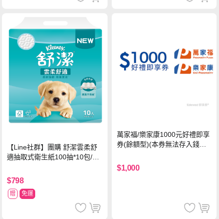
萬家福/樂家康1000元好禮即享
券(餘額型)(本券無法存入錢包
【Line社群】團購 舒潔雲柔舒
中使用)
適抽取式衛生紙100抽*10包/6
串*箱
$1,000
$798
贈
免運