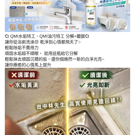
💞 QMI水垢特工、QMI油污特工 分解+鍍膜💞
讓你從浴廁洗澡😍 乾淨到心情都飛天了✨
輕鬆除垢不費用力
頑固水垢超不順眼， 就用這瓶給它分解
輕鬆抹去頑固沉積的垢，還你個煥然一新的白淨光亮~
讓你療癒的心情馬上提升