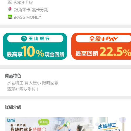
Apple Pay
銀角零卡-無卡分期
iPASS MONEY
商品特色
水垢特工 買大送小 限時回饋
清潔神隊友到位！
詳細介紹