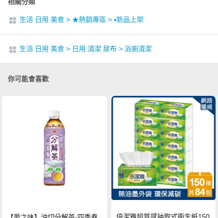
相關分類
生活 日用 美食
>
★熱銷專區
>
▪︎新品上架
生活 日用 美食
>
日用 清潔 尿布
>
浴廁清潔
你可能會喜歡
倍潔雅超質感抽取式衛生紙150
【愛之味】油切分解茶-四季春