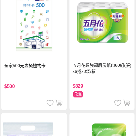
五月花超強韌廚房紙巾60組(張)
全家500元虛擬禮物卡
x6捲x8袋/箱
$829
$500
免運