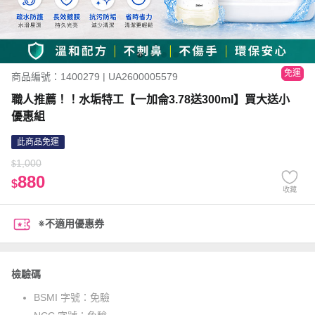
免運
商品編號：1400279 | UA2600005579
職人推薦！！水垢特工【一加侖3.78送300ml】買大送小
優惠組
此商品免運
1,000
$
880
$
收藏
※不適用優惠券
檢驗碼
BSMI 字號：
免驗