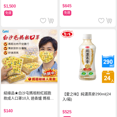
$645
$1,500
免運
免運
結緣品★白沙屯媽祖粉紅超跑
【愛之味】純濃燕麥290ml(24
款成人口罩10入 過香爐 媽祖加
入/箱)
持
$140
$525