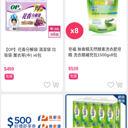
皂福 無香精天然酵素洗衣肥皂
【OP】花香分解袋 清潔袋 垃
精 洗衣精補充包1500gx8包
圾袋 薰衣草(中) x6包
$539
$499
免運
免運