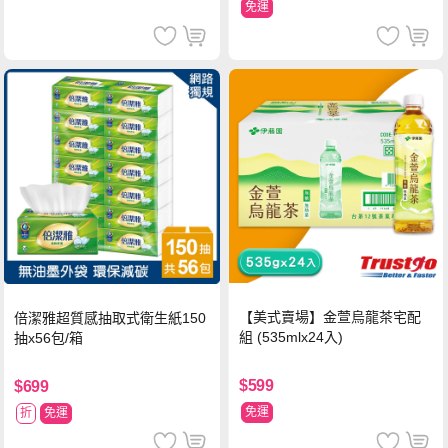
免運
【美式賣場】金萱烏龍茶宅配
倍潔雅超質感抽取式衛生紙150
組 (535mlx24入)
抽x56包/箱
$599
$699
免運
折
免運