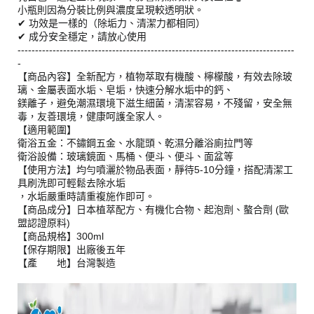
小瓶則因為分裝比例與濃度呈現較透明狀。
✔ 功效是一樣的（除垢力、清潔力都相同）
✔ 成分安全穩定，請放心使用
-------------------------------------------------------------------------------
-
【商品內容】全新配方，植物萃取有機酸、檸檬酸，有效去除玻
璃、金屬表面水垢、皂垢，快速分解水垢中的鈣、
鎂離子，避免潮濕環境下滋生細菌，清潔容易，不殘留，安全無
毒，友善環境，健康呵護全家人。
【適用範圍】
衛浴五金：不鏽鋼五金、水龍頭、乾濕分離浴廁拉門等
衛浴設備：玻璃鏡面、馬桶、便斗、便斗、面盆等
【使用方法】均勻噴灑於物品表面，靜待5-10分鐘，搭配清潔工
具刷洗即可輕鬆去除水垢
，水垢嚴重時請重複施作即可。
【商品成分】日本植萃配方、有機化合物、起泡劑、螯合劑 (歐
盟認證原料)
【商品規格】300ml
【保存期限】出廠後五年
【產 地】台灣製造