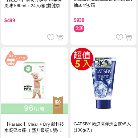
抽x84包/箱
風味 590ml x 24入/箱(雙健康認
證四季春茶)
$939
$499
免運
GATSBY 激涼潔淨洗面露x5入
【Parasol】Clear + Dry 新科技
(130g/入)
水凝果凍褲-工藝升級版 5號/XL
超值禮盒組 (96片)