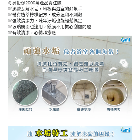
💪另投保2000萬產品責任險
🎊迅速瓦解水垢，地板與浴室的好幫手
🎊帶有植萃檸檬配方，成分溫和不刺激
🎊強效清潔力，陳年汙垢也能輕鬆搞定
🎊玻璃鏡面也適用，鍍膜不用擔心刮傷問題
🎊有效清潔，心情超療癒