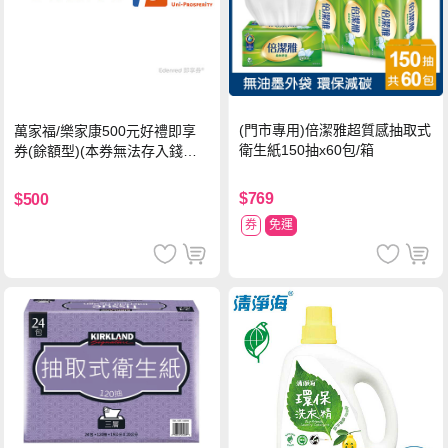
(門市專用)倍潔雅超質感抽取式
萬家福/樂家康500元好禮即享
衛生紙150抽x60包/箱
券(餘額型)(本券無法存入錢包
中使用)
$769
$500
券
免運