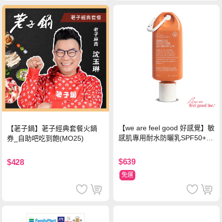
【we are feel good 好感覺】敏
【荖子鍋】荖子經典套餐火鍋
感肌專用耐水防曬乳SPF50+ 7
券_自助吧吃到飽(MO25)
5ml/瓶 X1瓶
$639
$428
免運