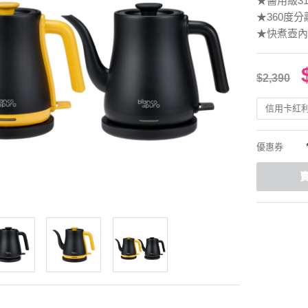
★醫用級3
★360度
★快煮壺內
$2,390
信用卡紅
優惠券