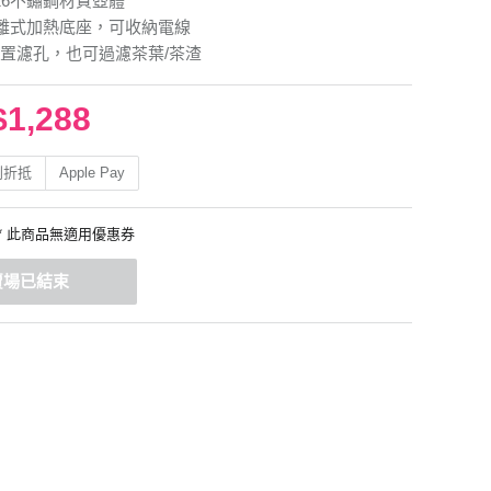
16不鏽鋼材質壺體
分離式加熱底座，可收納電線
置濾孔，也可過濾茶葉/茶渣
$1,288
利折抵
Apple Pay
* 此商品無適用優惠券
賣場已結束