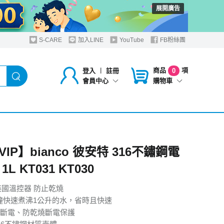
展開廣告
S-CARE
加入LINE
YouTube
FB粉絲團
商品
項
登入
︱
註冊
0
購物車
會員中心
IP】bianco 彼安特 316不鏽鋼電
L KT031 KT030
 英國溫控器 防止乾燒
分鐘快速煮沸1公升的水，省時且快速
斷電、防乾燒斷電保護