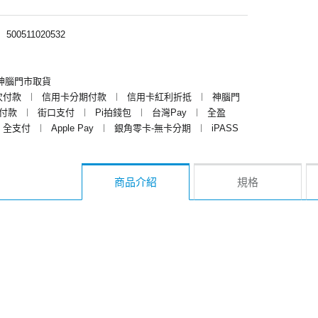
︱
500511020532
神腦門市取貨
次付款
︱
信用卡分期付款
︱
信用卡紅利折抵
︱
神腦門
y付款
︱
街口支付
︱
Pi拍錢包
︱
台灣Pay
︱
全盈
全支付
︱
Apple Pay
︱
銀角零卡-無卡分期
︱
iPASS
商品介紹
規格