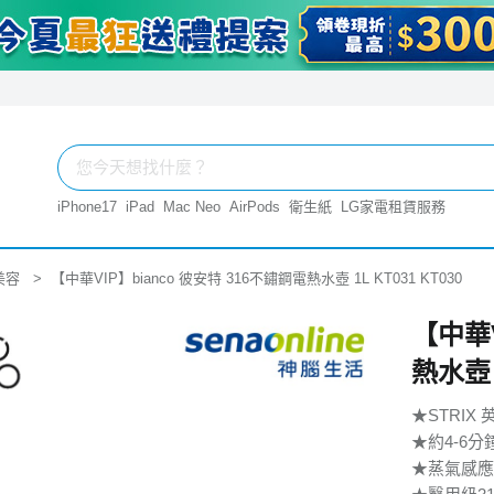
iPhone17
iPad
Mac Neo
AirPods
衛生紙
LG家電租賃服務
美容
【中華VIP】bianco 彼安特 316不鏽鋼電熱水壺 1L KT031 KT030
【中華V
熱水壺 1
★STRIX
★約4-6
★蒸氣感應