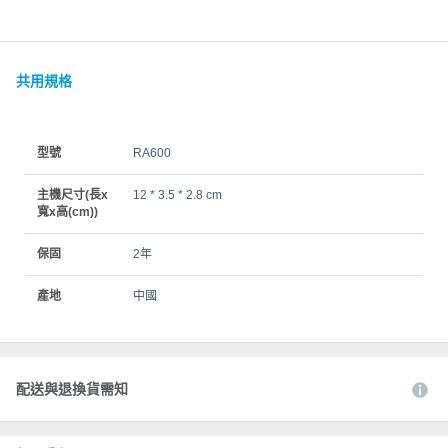
共用規格
型號
RA600
主機尺寸(長x
12 * 3.5 * 2.8 cm
寬x高(cm))
保固
2年
產地
中國
配送與退換貨需知