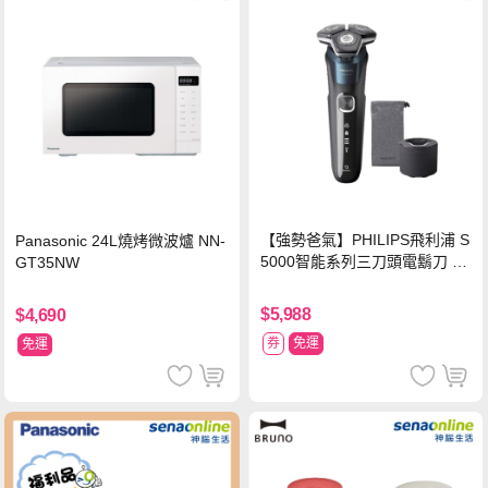
【強勢爸氣】PHILIPS飛利浦 S
Panasonic 24L燒烤微波爐 NN-
5000智能系列三刀頭電鬍刀 S5
GT35NW
889/60
$5,988
$4,690
券
免運
免運