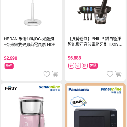
【強勢爸氣】PHILIP 鑽白極淨
HERAN 禾聯16吋DC-光觸媒
智能鑽石音波電動牙刷 HX992
+奈米銀雙效抑菌電風扇 HDF-1
4【贈亮白刷頭】
6AH72B
$6,888
$2,990
券
折
贈
免運
免運