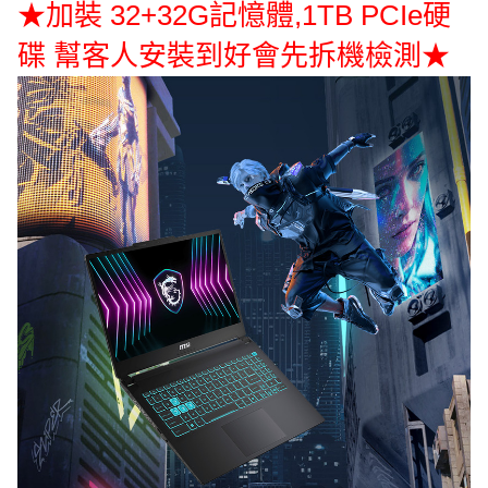
★加裝 32+32G記憶體,1TB PCIe硬
碟 幫客人安裝到好會先拆機檢測★