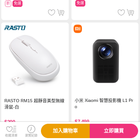
免運
折
免運
小米 Xiaomi 智慧投影機 L1 Pr
RASTO RM15 超靜音美型無線
o
滑鼠-白
$7,499
$299
免運
加入購物車
立即購買
收藏清單
瀏覽紀錄