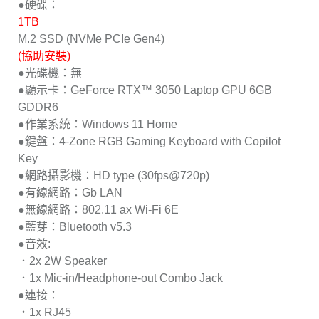
●硬碟：
1TB
M.2 SSD (NVMe PCIe Gen4)
(協助安裝)
●光碟機：無
●顯示卡：GeForce RTX™ 3050 Laptop GPU 6GB
GDDR6
●作業系統：Windows 11 Home
●鍵盤：4-Zone RGB Gaming Keyboard with Copilot
Key
●網路攝影機：HD type (30fps@720p)
●有線網路：Gb LAN
●無線網路：802.11 ax Wi-Fi 6E
●藍芽：Bluetooth v5.3
●音效:
．2x 2W Speaker
．1x Mic-in/Headphone-out Combo Jack
●連接：
．1x RJ45