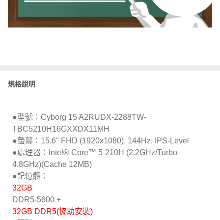
規格說明
●型號：Cyborg 15 A2RUDX-2288TW-
TBC5210H16GXXDX11MH
●螢幕：15.6" FHD (1920x1080), 144Hz, IPS-Level
●處理器：Intel® Core™ 5-210H (2.2GHz/Turbo
4.8GHz)(Cache 12MB)
●記憶體：
32GB
DDR5-5600 +
32GB DDR5(協助安裝)